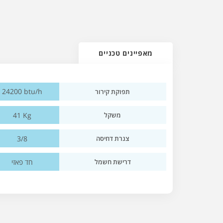
מאפיינים טכניים
24200 btu/h
תפוקת קירור
41 Kg
משקל
3/8
צנרת דחיסה
חד פאזי
דרישת חשמל