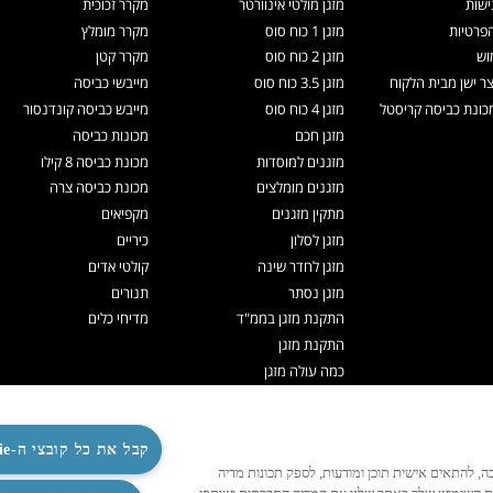
ישות
מזגן מולטי אינוורטר
מקרר זכוכית
הפרטיות
מזגן 1 כוח סוס
מקרר מומלץ
וש
מזגן 2 כוח סוס
מקרר קטן
צר ישן מבית הלקוח
מזגן 3.5 כוח סוס
מייבשי כביסה
ונת כביסה קריסטל
מזגן 4 כוח סוס
מייבש כביסה קונדנסור
מזגן חכם
מכונות כביסה
מזגנים למוסדות
מכונת כביסה 8 קילו
מזגנים מומלצים
מכונת כביסה צרה
מתקין מזגנים
מקפיאים
מזגן לסלון
כיריים
מזגן לחדר שינה
קולטי אדים
מזגן נסתר
תנורים
התקנת מזגן בממ"ד
מדיחי כלים
התקנת מזגן
כמה עולה מזגן
תיקון מזגנים
ניקוי מזגן
תדיראן אקספרט
קבל את כל קובצי ה-Cookie
לנו לפעול כהלכה, להתאים אישית תוכן ומודעות, לספק תכונות מדיה
מערכות VRF