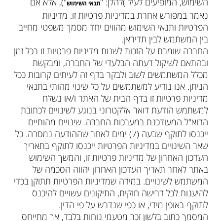
השימוש, המופיעים לעיל )להלן: "
"), אלא אם
תנאי השימוש
נאמר במפורש אחרת במדיניות פרטיות זו. מדיניות
הפרטיות ותנאי השימוש מהווים יחד מסמך משפטי מחייב
בין המשתמש לבין תדיראן.
החברה שומרת על הזכות לשנות מדיניות פרטיות זו בכל זמן
ובהתאם לשיקול דעתה הבלעדי של החברה, ומבקשת
מכלל המשתמשים לשוב ולבקר בדף זה לעיתים קרובות ככל
הניתן. אנו נודיע למשתמשים על כל שינוי מהותי בתנאי
מדיניות פרטיות זו בדף הבית של האתר ו/או נשלח
למשתמש הודעת דואר אלקטרוני בנוגע לשינויים לכתובת
הדוא"ל המעודכנת במערכות החברה. שינויים מהותיים
ייכנסו לתוקף שבעה (7) ימים לאחר שההודעה נמסרה. כל
שאר השינויים במדיניות הפרטיות ייכנסו לתוקף בתאריך
העדכון האחרון של מדיניות פרטיות זו, והמשך השימוש
באתר לאחר תאריך העדכון האחרון יהווה הסכמה של
המשתמש לשינויים. במידה שמדיניות הפרטיות תתוקן בכדי
להיענות לכל דרישה חוקית, התיקונים עשויים להיכנס
לתוקף באופן מידי, או כפי שנדרש על פי הדין.
המסמך כתוב בלשון זכר מטעמי נוחות בלבד, אך מתייחס