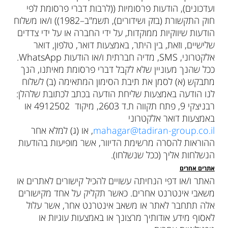
ועדכונים), הודעות פרסומיות ((לרבות דברי פרסומת לפי
חוק התקשורת (בזק ושידורים), תשמ"ב–1982)) ו/או משלוח
הודעות שיווקיות ממוקדות, על ידי החברה או על ידי צדדים
שלישיים, וזאת, בין היתר, באמצעות דואר, טלפון, דואר
אלקטרוני, SMS, מדיה חברתית ו/או הודעות WhatsApp.
ככל שהנך מעוניין שלא לקבל דברי פרסומת מאיתנו, הנך
מתבקש (א) לסמן את תיבת הסימון המתאימה (ב) לשלוח
לנו הודעה באמצעות שליחת הודעה בכתב לכתובת שלהלן:
רבניצקי 9, פתח תקווה ת.ד 2603, מיקוד 4912502 או
באמצעות דואר אלקטרוני
mahagar@tadiran-group.co.il
, או (ג) למלא אחר
ההוראות להסרה מרשימת הדיוור, אשר מופיעות בהודעות
הנשלחות אליך (ככל שנשלחו).
אתרים אחרים
האתר ו/או דפי הנחיתה עשויים להכיל קישורים לאתרים או
משאבי אינטרנט אחרים. כאשר תקליק על אחד מקישורים
אלה תתחבר לאתר או משאב אינטרנט אחר, אשר עלול
לאסוף מידע אודותיך מרצונך או באמצעות עוגיות או