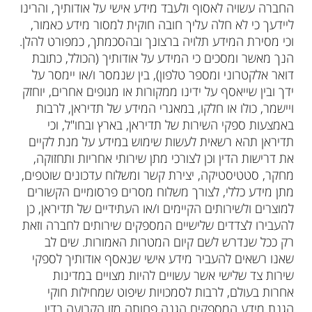
החברה עשויה לאסוף ולעבד מידע אישי על אודותיך, והרינו
ליידעך כי לא חלה עליך חובה חוקית למסור מידע כאמור,
וכי מסירת המידע תלויה ברצונך ובהסכמתך, כמפורט להלן.
הנך מאשר ומסכים כי המידע על אודותיך (הכולל, כתובת
דואר אלקטרוני ומספר טלפון), בין שנמסר ו/או יימסר על
ידך ובין שייאסף על ידינו ממקורות או מגופים אחרים, יוחזק
ויישמר, כולו או חלקו, במאגרי המידע של תדיראן, לרבות
באמצעות ספקי השירות של תדיראן, בארץ ובחו"ל, וכי
תדיראן תהא רשאית לעשות שימוש במידע על מנת לקיים
את דרישות הדין וכן לצורכי מתן שירותי אחריות ותחזוקה,
מחקר, סטטיסטיקה, יצירת קשר ומשלוח עדכונים שוטפים,
מתן מידע כללי, לצורך משלוח מסרים פרסומיים הקשורים
למוצרים ולשירותים הקיימים ו/או העתידיים של תדיראן, כן
להעבירו לצדדים שלישיים המספקים שירותים לחברה וזאת
רק ככל שנדרש לשם קיום המטרות האמורות. שים לב
שאנו רשאים להעביר מידע אישי שנאסף אודותיך לספקי
שירות צד שלישי אשר עשויים להיות מצויים במדינות
אחרות בעולם, לרבות לסמכויות שיפוט שמחילות חוקי
הגנת מידע המספקים הגנה פחותה מזו הקבועה בדין