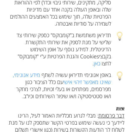
סליקה, מתקינים, שירותי גיבוי וכדו') לפי ההוראות
שלה ובאופן העולה בקנה אחד עם מדיניות
הפרטיות שלה, תוך שימוש בכל האמצעים ההולמים
לשמירה על סודיות ואבטחה.
תדיראן משתמשת ב"קומבוקס" כספק שירותי צד
שלישי על מנת לספק את שירותי התקשורת
הדיגיטלית. למידע נוסף על אופן השימוש
בקבציCookies והגנת הפרטיות ע"י "קומבוקס"
לחצו
כאן
.
באופן אנונימי תדיראן עשויה לשתף
מידע אנונימי,
שאינו מאפשר זיהוי אישי
עם כלל הציבור כגון
מפרסמים, מפתחים או בעלי זכויות, לצרכי מחקר
ו/או סטטיסטיקה ו/או שיפור השירותים וכיו"ב.
שיווק
דבר פרסומת
: מבלי לגרוע מכלליות האמור לעיל, הרינו
ליידעך כי נעשה שימוש בפרטי הקשר שתספק לנו על מנת
לשלוח לך הודעות הקשורות בשירות (כגון אישורי תשלום