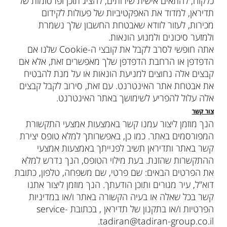
כלקוח, להתאים אישית שירותים, להציג תוכן ופרסומות של
תדיראן, למדוד את האפקטיביות של פעולות לקידום
מכירות, לעזור לוודא שאבטחת החשבון שלך נשמרת
ולמזער סיכונים ולמנוע הונאות.
אתה חופשי לסרב לקבל את קובצי ה-Cookie שלנו אם
הדפדפן או הרחבת הדפדפן שלך מאפשרים זאת, אלא אם
קבצים אלה נחוצים למניעת הונאות או על מנת להבטיח
את אבטחת אתר האינטרנט. עם זאת, סירוב לקבל קבצים
אלה עלול להפריע לשימושך באתר האינטרנט.
צור קשר
הנך מוזמן ליצור עמנו קשר באמצעות אמצעי התקשורת
המפורסמים באתר. כמו כן, באפשרותך למלא טופס יצירת
קשר באתר ותדיראן תשיב לפנייתך באמצעות אמצעי
ההתקשרות שהזנת. בעת מילוי הטופס, הנך נדרש למלא
את הפרטים הבאים: שם פרטי, שם משפחה, טלפון, כתובת
דוא"ל, עיר מגורים ותוכן הודעתך. הנך מוזמן ליצור אתנו
קשר בכל שאלה או בעיה הקשורה באתר ו/או במדיניות
הפרטיות ו/או בתקנון של תדיראן , בכתובת service-
tadiran@tadiran-group.co.il.