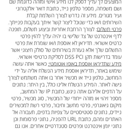
המוצעים לך עליך לספק לנו מידע אישי ומזהה כדוגמת שם
ושם משפחה, מספר טלפון נייד, כתובת דואר אלקטרוני
ועיר מגורים. מידע זה נדרש לצורך השלמת קבלת
השירותים ו/או כדי שנוכל ליצור קשר איתך בעקבות פנייתך.
פרטי תשלום
: לצורך הרחבת אחריות וביצוע תשלום, תופנה
לדף אינטרנט של צד שלישי בו יהיה עליך להזין פרטי
כרטיס אשראי. תדיראן לא אוספת ו/או שומרת את פרטי
התשלום שלך אלא נעזרת בשירותים של סולק חיצוני אשר
עומד בדרישות תקן DSS PCI לסליקת כרטיסי אשראי.
מידע שתדיראן אוספת באופן אוטומטי:
כאשר אתה עושה
שימוש באתר, תדיראן אוספת מידע הנשלח אליה על ידי
המחשב, טלפון נייד או מכשיר אחר בו אתה משתמש לצורך
גישה לאתר. המידע הנשלח אלינו כולל, בין היתר: נתונים
על הדפים אליהם אתה ניגש, כתובת IP של המחשב,
מספר זיהוי או מזהה ייחודי של המכשיר, סוג מכשיר, פרטי
מיקום גיאוגרפי, פרטי מחשב וחיבור, פרטי רשת למכשירים
ניידים, נתונים סטטיסטיים על צפיות בדפים, תעבורה אל
האתרים ומהם, כתובת URL להפניה, נתוני פרסומות וכן
נתוני יומן אינטרנט ופרטים סטנדרטיים אחרים. אנו גם