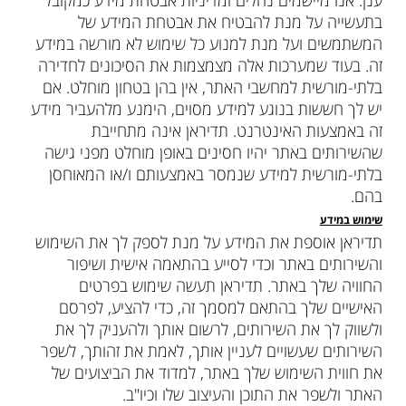
ענן. אנו מיישמים נהלים ומדיניות אבטחת מידע כמקובל
בתעשייה על מנת להבטיח את אבטחת המידע של
המשתמשים ועל מנת למנוע כל שימוש לא מורשה במידע
זה. בעוד שמערכות אלה מצמצמות את הסיכונים לחדירה
בלתי-מורשית למחשבי האתר, אין בהן בטחון מוחלט. אם
יש לך חששות בנוגע למידע מסוים, הימנע מלהעביר מידע
זה באמצעות האינטרנט. תדיראן אינה מתחייבת
שהשירותים באתר יהיו חסינים באופן מוחלט מפני גישה
בלתי-מורשית למידע שנמסר באמצעותם ו/או המאוחסן
בהם.
שימוש במידע
תדיראן אוספת את המידע על מנת לספק לך את השימוש
והשירותים באתר וכדי לסייע בהתאמה אישית ושיפור
החוויה שלך באתר. תדיראן תעשה שימוש בפרטים
האישיים שלך בהתאם למסמך זה, כדי להציע, לפרסם
ולשווק לך את השירותים, לרשום אותך ולהעניק לך את
השירותים שעשויים לעניין אותך, לאמת את זהותך, לשפר
את חווית השימוש שלך באתר, למדוד את הביצועים של
האתר ולשפר את התוכן והעיצוב שלו וכיו"ב.