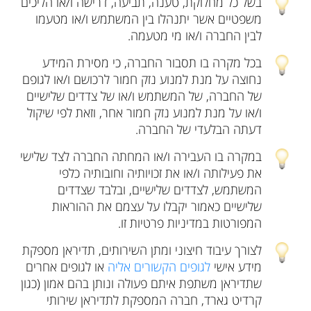
בשל כל מחלוקת, טענה, תביעה, דרישה ו/או הליכים
משפטיים אשר יתנהלו בין המשתמש ו/או מטעמו
לבין החברה ו/או מי מטעמה.
בכל מקרה בו תסבור החברה, כי מסירת המידע
נחוצה על מנת למנוע נזק חמור לרכושם ו/או לגופם
של החברה, של המשתמש ו/או של צדדים שלישיים
ו/או על מנת למנוע נזק חמור אחר, וזאת לפי שיקול
דעתה הבלעדי של החברה.
במקרה בו העבירה ו/או המחתה החברה לצד שלישי
את פעילותה ו/או את זכויותיה וחובותיה כלפי
המשתמש, לצדדים שלישיים, ובלבד שצדדים
שלישיים כאמור יקבלו על עצמם את ההוראות
המפורטות במדיניות פרטיות זו.
לצורך עיבוד חיצוני ומתן השירותים, תדיראן מספקת
מידע אישי
לגופים הקשורים אליה
או לגופים אחרים
שתדיראן משתפת איתם פעולה ונותן בהם אמון (כגון
קרדיט גארד, חברה המספקת לתדיראן שירותי