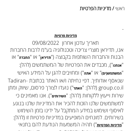
ראשי
/ מדיניות הפרטיות
מדיניות פרטיות
תאריך עדכון אחרון 09/08/2022
אנו, תדיראן מוצרי צריכה וטכנולוגיה בע"מ לרבות החברות
הבנות והחברות השותפות בקבוצה ("
" או "
" או
תדיראן
החברה
"
"), מכבדים את הפרטיות של המשתמשים (להלן:
אנחנו
"
" או "
") ומחויבים להגן על המידע האישי
המשתמש(ים)
אתה
שנאסף אודותיך. דפי נחיתה ו/או האתר בכתובת Tadiran-
group.co.il (להלן: "
") נועדו לצורך פרסום, שיווק ומתן
האתר
שירות וייעוץ ללקוחות (להלן: "
"). אנו מאמינים כי
השירותים
למשתמשים שלנו הזכות להכיר את המדיניות שלנו בנוגע
לאיסוף ושימוש במידע המתקבל על ידינו בזמן השימוש
בשירותים. למונחים המופיעים במדיניות פרטיות זו (להלן:
"
") תהיה המשמעות הנודעת להם בתנאי
מדיניות הפרטיות