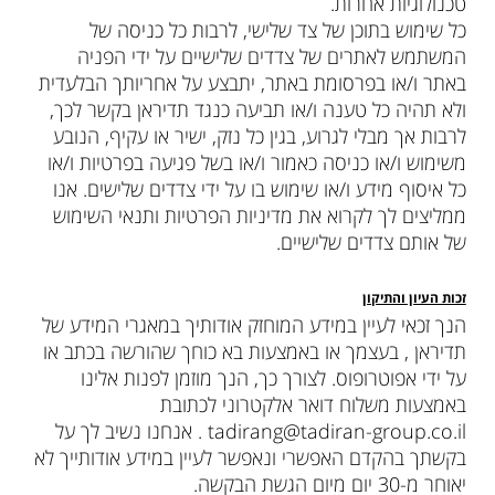
טכנולוגיות אחרות.
כל שימוש בתוכן של צד שלישי, לרבות כל כניסה של
המשתמש לאתרים של צדדים שלישיים על ידי הפניה
באתר ו/או בפרסומת באתר, יתבצע על אחריותך הבלעדית
ולא תהיה כל טענה ו/או תביעה כנגד תדיראן בקשר לכך,
לרבות אך מבלי לגרוע, בגין כל נזק, ישיר או עקיף, הנובע
משימוש ו/או כניסה כאמור ו/או בשל פגיעה בפרטיות ו/או
כל איסוף מידע ו/או שימוש בו על ידי צדדים שלישים. אנו
ממליצים לך לקרוא את מדיניות הפרטיות ותנאי השימוש
של אותם צדדים שלישיים.
זכות העיון והתיקון
הנך זכאי לעיין במידע המוחזק אודותיך במאגרי המידע של
תדיראן , בעצמך או באמצעות בא כוחך שהורשה בכתב או
על ידי אפוטרופוס. לצורך כך, הנך מוזמן לפנות אלינו
באמצעות משלוח דואר אלקטרוני לכתובת
tadirang@tadiran-group.co.il . אנחנו נשיב לך על
בקשתך בהקדם האפשרי ונאפשר לעיין במידע אודותייך לא
יאוחר מ-30 יום מיום הגשת הבקשה.