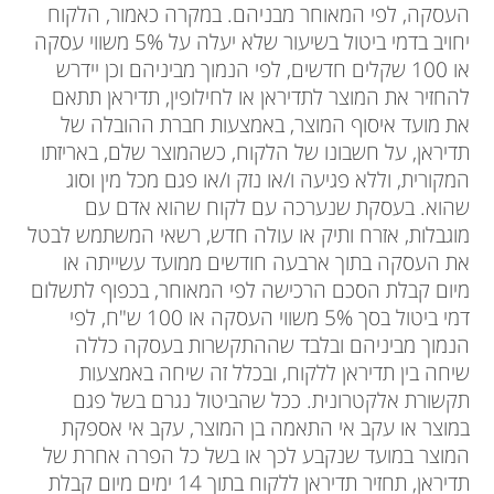
העסקה, לפי המאוחר מבניהם. במקרה כאמור, הלקוח
יחויב בדמי ביטול בשיעור שלא יעלה על 5% משווי עסקה
או 100 שקלים חדשים, לפי הנמוך מביניהם וכן יידרש
להחזיר את המוצר לתדיראן או לחילופין, תדיראן תתאם
את מועד איסוף המוצר, באמצעות חברת ההובלה של
תדיראן, על חשבונו של הלקוח, כשהמוצר שלם, באריזתו
המקורית, וללא פגיעה ו/או נזק ו/או פגם מכל מין וסוג
שהוא. בעסקת שנערכה עם לקוח שהוא אדם עם
מוגבלות, אזרח ותיק או עולה חדש, רשאי המשתמש לבטל
את העסקה בתוך ארבעה חודשים ממועד עשייתה או
מיום קבלת הסכם הרכישה לפי המאוחר, בכפוף לתשלום
דמי ביטול בסך 5% משווי העסקה או 100 ש"ח, לפי
הנמוך מביניהם ובלבד שההתקשרות בעסקה כללה
שיחה בין תדיראן ללקוח, ובכלל זה שיחה באמצעות
תקשורת אלקטרונית. ככל שהביטול נגרם בשל פגם
במוצר או עקב אי התאמה בן המוצר, עקב אי אספקת
המוצר במועד שנקבע לכך או בשל כל הפרה אחרת של
תדיראן, תחזיר תדיראן ללקוח בתוך 14 ימים מיום קבלת