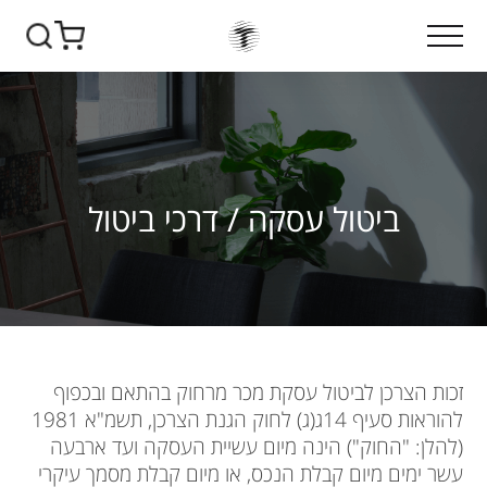
ביטול עסקה / דרכי ביטול
זכות הצרכן לביטול עסקת מכר מרחוק בהתאם ובכפוף
להוראות סעיף 14ג(ג) לחוק הגנת הצרכן, תשמ"א 1981
(להלן: "החוק") הינה מיום עשיית העסקה ועד ארבעה
עשר ימים מיום קבלת הנכס, או מיום קבלת מסמך עיקרי