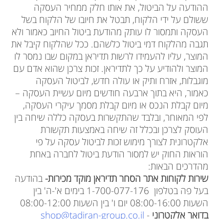
ההודעה על הביטול, את אותו חלק ממחיר העסקה
ששולם על ידי הלקוח, תבטל את חיובו של הלקוח בשל
העסקה ותמסור לו עותק מהודעת ביטול החיוב כאמור ולא
תגבה מהלקוח דמי ביטול כלשהם. ככל שהלקוח קיבל את
המוצר, עליו להעמידו לרשות תדיראן במקום שבו נמסר לו
המוצר ולהודיע על כך לתדיראן. זכות צרכן שהוא אדם עם
מוגבלות, אזרח ותיק או עולה חדש, לביטול העסקה
כאמור, היא בתוך ארבעה חודשים מיום עשיית העסקה –
מיום קבלת הנכס או מיום קבלת מסמך עיקרי העסקה,
לפי המאוחר, ובלבד שהתקשרות בעסקה כללה שיחה בין
העוסק לצרכן ובכלל זה שיחה באמצעות תקשורת
אלקטרונית לצורך מימוש זכות לביטול עסקה על פי
הוראות החוק יש למסור הודעת ביטול לחברה באחת
מהדרכים הבאות:
שירות לקוחות אתר הסחר תדיראן מוקד מכירות-
בהודעה
בעל פה בטלפון 1-700-077-176 בימים א'-ה' בין
השעות 08:00-16:00 יום ו' בין השעות 08:00-12:00
בדואר אלקטרוני
-
shop@tadiran-group.co.il