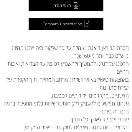
מצגת חברה
Company Presentation
חברת תדיראן דואגת ועומלת על כך שלקוחותיה ייהנו ממיזוג
מושלם כבר יותר מ-60 שנה.
חרטנו על דגלנו להמשיך ולהשפיע לטובה על הבריאות ואיכות
החיים,
באמצעות טיפול באוויר ושדרוג מרחב המחייה, תוך הקפדה על
יצירת פתרונות
חדשניים, מתקדמים וידידותיים לסביבה.
אנחנו ממשיכים להעניק ללקוחותינו שירות בלתי מתפשר ברמה
הגבוהה ביותר,
עם ליווי צמוד לאורך כל הדרך.
מאז ועד היום אנחנו פועלים לחזק את הייצור המקומי,