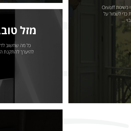
טכנולוגיית האינוורטר לאורך שנים מזגנים עבדו בשיטת On/off
 כדי לשמור על
 ...
מזל טוב,
כל מה שחשוב לדע
להיערך להתקנת המז