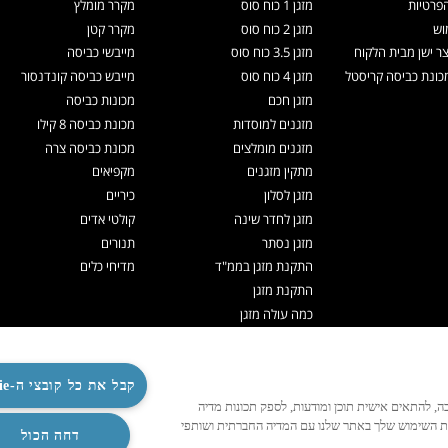
הפרטיות
מזגן 1 כוח סוס
מקרר מומלץ
וש
מזגן 2 כוח סוס
מקרר קטן
צר ישן מבית הלקוח
מזגן 3.5 כוח סוס
מייבשי כביסה
ונת כביסה קריסטל
מזגן 4 כוח סוס
מייבש כביסה קונדנסור
מזגן חכם
מכונות כביסה
מזגנים למוסדות
מכונת כביסה 8 קילו
מזגנים מומלצים
מכונת כביסה צרה
מתקין מזגנים
מקפיאים
מזגן לסלון
כיריים
מזגן לחדר שינה
קולטי אדים
מזגן נסתר
תנורים
התקנת מזגן בממ"ד
מדיחי כלים
התקנת מזגן
כמה עולה מזגן
תיקון מזגנים
ניקוי מזגן
תדיראן אקספרט
קבל את כל קובצי ה-Cookie
לנו לפעול כהלכה, להתאים אישית תוכן ומודעות, לספק תכונות מדיה
מערכות VRF
ות השימוש שלך באתר שלנו עם המדיה החברתית ושותפי
TOSHIBA VRF
דחה הכול