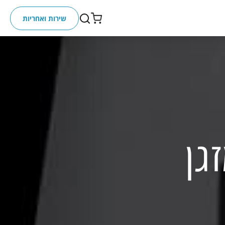
שירות ואחריות
גן