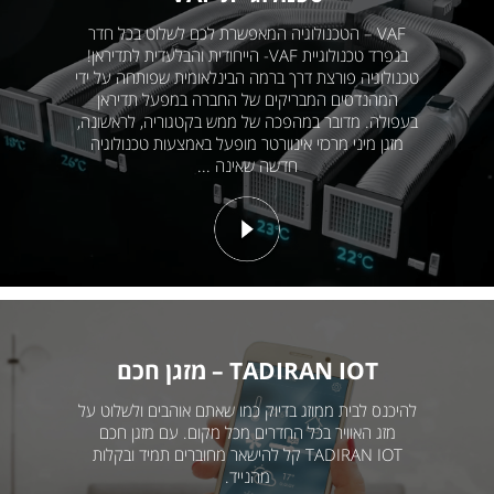
VAF – הטכנולוגיה המאפשרת לכם לשלוט בכל חדר
בנפרד טכנולוגיית VAF- הייחודית והבלעדית לתדיראן!
טכנולוגיה פורצת דרך ברמה הבינלאומית שפותחה על ידי
המהנדסים המבריקים של החברה במפעל תדיראן
בעפולה. מדובר במהפכה של ממש בקטגוריה, לראשונה,
מזגן מיני מרכזי אינוורטר מופעל באמצעות טכנולוגיה
חדשה שאינה ...
TADIRAN IOT – מזגן חכם
להיכנס לבית ממוזג בדיוק כמו שאתם אוהבים ולשלוט על
מזג האוויר בכל החדרים מכל מקום. עם מזגן חכם
TADIRAN IOT קל להישאר מחוברים תמיד ובקלות
מהנייד.