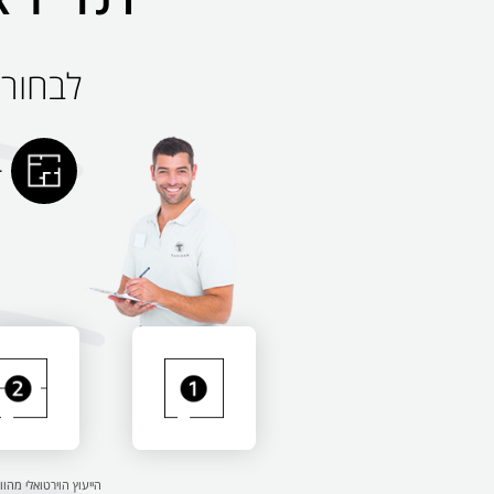
לבחור את
הייעוץ הוירטואלי מהוו