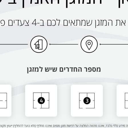
 המזגן שמתאים לכם ב-4 צעדים פשוטים
מספר החדרים שיש למזגן
ה מידע כללי בלבד, איננו מהווה המלצה על רכישת מזגן מסוים ואיננו מחליף (ולא נועד להחליף) ייעוץ מקצו