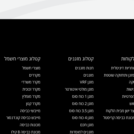
קוחות
קטלוג מזגנים
קטלוג מוצרי חשמל
ריות דיגיטלית
חנות מזגנים
מוצרי חשמל
זגן ותחזוקה שוטפת
מזגנים
מקררים
קה
מזגן VRF
מקרר משרדי
ישות
מזגן מולטי אינוורטר
מקרר זכוכית
הפרטיות
מזגן 1 כוח סוס
מקרר מומלץ
וש
מזגן 2 כוח סוס
מקרר קטן
צר ישן מבית הלקוח
מזגן 3.5 כוח סוס
מייבשי כביסה
ונת כביסה קריסטל
מזגן 4 כוח סוס
מייבש כביסה קונדנסור
מזגן חכם
מכונות כביסה
מזגנים למוסדות
מכונת כביסה 8 קילו