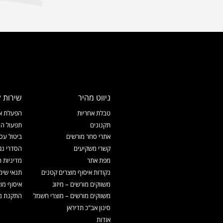
ניווט מהיר
שירות ל
טבלת אחריות
הפעלת אח
תקנונים
תפעול המ
אתרי סחר מורשים
ביטול עס
קשרי משקיעים
הסדרי נג
מפת אתר
מדיניות 
נקודות איסוף מוצרים קטנים
תנאי שימ
משווקים מורשים – מיזוג
איסוף מו
משווקים מורשים – מוצרי חשמל
התקנת מכ
סינון אב"כ תדיראן
אודות