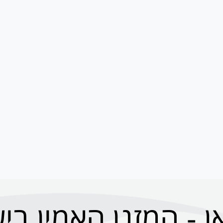
ן - המזגן האמין בי