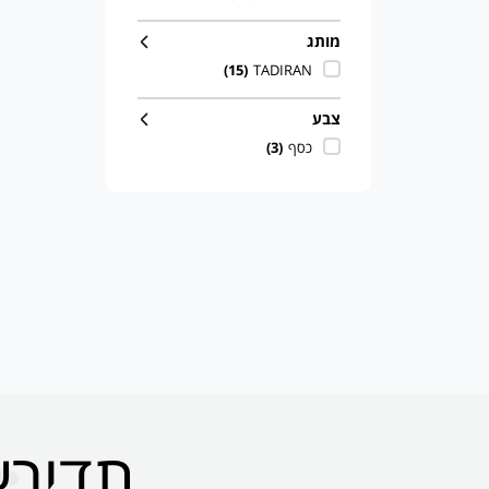
מותג
(15)
TADIRAN
צבע
כסף
(3)
תדירא