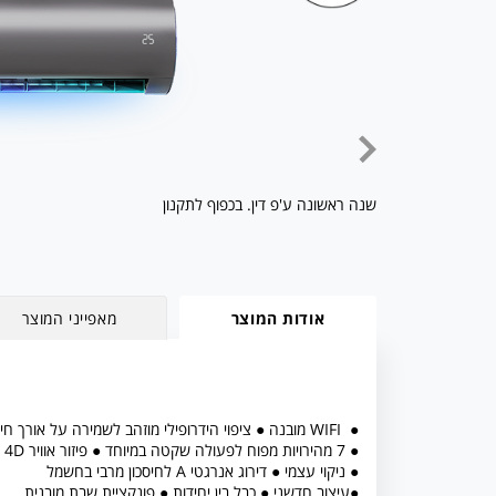
שנה ראשונה ע'פ דין. בכפוף לתקנון
אודות המוצר
מאפייני המוצר
● WIFI מובנה ● ציפוי הידרופילי מוזהב לשמירה על אורך חיי המוצר
● 7 מהירויות מפוח לפעולה שקטה במיוחד ● פיזור אוויר 4D
● ניקוי עצמי ● דירוג אנרגטי A לחיסכון מרבי בחשמל
●עיצוב חדשני ● כבל בין יחידות ● פונקציית שבת מובנית