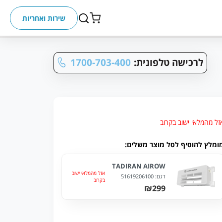
שירות ואחריות
לרכישה טלפונית:
1700-703-400
זל מהמלאי ישוב בקרוב
ומלץ להוסיף לסל מוצר משלים:
TADIRAN AIROW
אזל מהמלאי ישוב
דגם:
51619206100
בקרוב
₪299