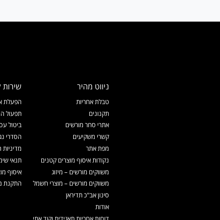
ניווט מהיר
שירות ל
טבלת אחריות
הפעלת אח
תקנונים
תפעול המ
אתרי סחר מורשים
ביטול עס
קשרי משקיעים
הסדרי נג
מפת אתר
מדיניות 
נקודות איסוף מוצרים קטנים
תנאי שימ
משווקים מורשים – מיזוג
איסוף מו
משווקים מורשים – מוצרי חשמל
התקנת מכ
סינון אב"כ תדיראן
אודות
דוחות אחריות תאגידית וקוד אתי