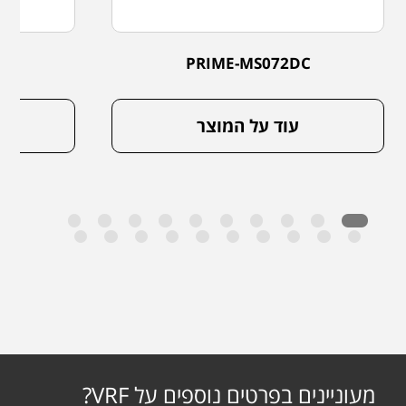
C
PRIME-MS072DC
עוד על המוצר
מעוניינים בפרטים נוספים על VRF?