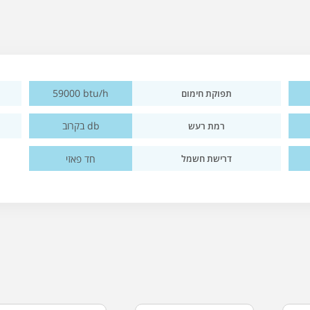
59000 btu/h
תפוקת חימום
בקרוב db
רמת רעש
חד פאזי
דרישת חשמל