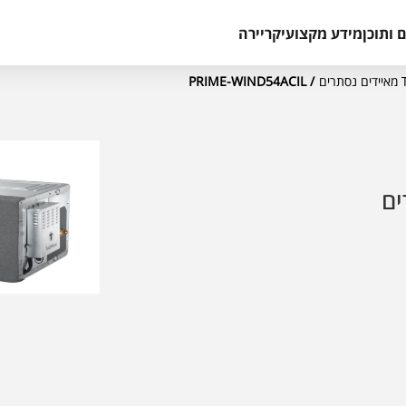
 ותוכן
מידע מקצועי
קריירה
ם
/ PRIME-WIND54ACIL