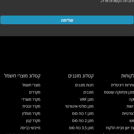
וחברות הקשורות אליה.
שליחה
קוחות
קטלוג מזגנים
קטלוג מוצרי חשמל
ריות דיגיטלית
חנות מזגנים
מוצרי חשמל
זגן ותחזוקה שוטפת
מזגנים
מקררים
קה
מזגן VRF
מקרר משרדי
ישות
מזגן מולטי אינוורטר
מקרר זכוכית
הפרטיות
מזגן 1 כוח סוס
מקרר מומלץ
וש
מזגן 2 כוח סוס
מקרר קטן
צר ישן מבית הלקוח
מזגן 3.5 כוח סוס
מייבשי כביסה