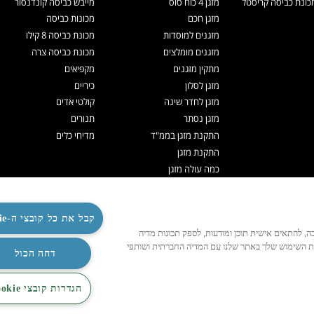
ונת כביסה קריסטל
מזגן 4 כוח סוס
מייבש כביסה קונדנסור
מזגן חכם
מכונות כביסה
מזגנים למוסדות
מכונת כביסה 8 קילו
מזגנים מומלצים
מכונת כביסה צרה
מתקין מזגנים
מקפיאים
מזגן לסלון
כיריים
מזגן לחדר שינה
קולטי אדים
מזגן נסתר
תנורים
התקנת מזגן בממ"ד
מדיחי כלים
התקנת מזגן
כמה עולה מזגן
תיקון מזגנים
ניקוי מזגן
קבל את כל קובצי ה-Cookie
תדיראן אקספרט
לנו לפעול כהלכה, להתאים אישית תוכן ומודעות, לספק תכונות מדיה
מערכות VRF
ות השימוש שלך באתר שלנו עם המדיה החברתית ושותפי
TOSHIBA VRF
דחה הכול
TADIRAN VRF PRIME
הגדרות קובצי Cookie