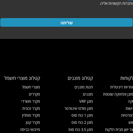
וחברות הקשורות אליה.
שליחה
קוחות
קטלוג מזגנים
קטלוג מוצרי חשמל
ריות דיגיטלית
חנות מזגנים
מוצרי חשמל
זגן ותחזוקה שוטפת
מזגנים
מקררים
קה
מזגן VRF
מקרר משרדי
ישות
מזגן מולטי אינוורטר
מקרר זכוכית
הפרטיות
מזגן 1 כוח סוס
מקרר מומלץ
וש
מזגן 2 כוח סוס
מקרר קטן
צר ישן מבית הלקוח
מזגן 3.5 כוח סוס
מייבשי כביסה