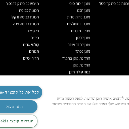
ונת כביסה קריסטל
מזגן 4 כוח סוס
מייבש כביסה קונדנסור
מזגן חכם
מכונות כביסה
מזגנים למוסדות
מכונת כביסה 8 קילו
מזגנים מומלצים
מכונת כביסה צרה
מתקין מזגנים
מקפיאים
מזגן לסלון
כיריים
מזגן לחדר שינה
קולטי אדים
מזגן נסתר
תנורים
התקנת מזגן בממ"ד
מדיחי כלים
התקנת מזגן
כמה עולה מזגן
תיקון מזגנים
ניקוי מזגן
קבל את כל קובצי ה-Cookie
תדיראן אקספרט
לנו לפעול כהלכה, להתאים אישית תוכן ומודעות, לספק תכונות מדיה
מערכות VRF
ות השימוש שלך באתר שלנו עם המדיה החברתית ושותפי
TOSHIBA VRF
דחה הכול
TADIRAN VRF PRIME
הגדרות קובצי Cookie