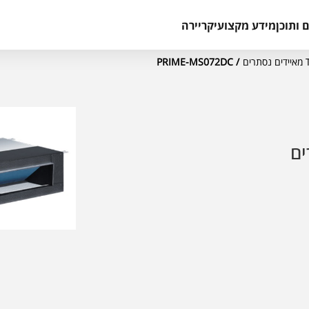
 ותוכן
מידע מקצועי
קריירה
ם
/ PRIME-MS072DC