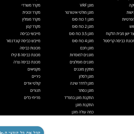
קה
מזגן VRF
מקרר משרדי
ישות
מזגן מולטי אינוורטר
מקרר זכוכית
הפרטיות
מזגן 1 כוח סוס
מקרר מומלץ
וש
מזגן 2 כוח סוס
מקרר קטן
צר ישן מבית הלקוח
מזגן 3.5 כוח סוס
מייבשי כביסה
ונת כביסה קריסטל
מזגן 4 כוח סוס
מייבש כביסה קונדנסור
מזגן חכם
מכונות כביסה
מזגנים למוסדות
מכונת כביסה 8 קילו
מזגנים מומלצים
מכונת כביסה צרה
מתקין מזגנים
מקפיאים
מזגן לסלון
כיריים
מזגן לחדר שינה
קולטי אדים
מזגן נסתר
תנורים
התקנת מזגן בממ"ד
מדיחי כלים
התקנת מזגן
כמה עולה מזגן
תיקון מזגנים
ניקוי מזגן
קבל את כל קובצי ה-Cookie
תדיראן אקספרט