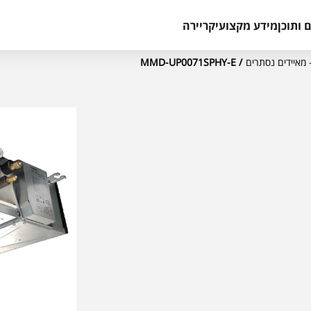
 ותוכן
מידע מקצועי
קריירה
/ MMD-UP0071SPHY-E