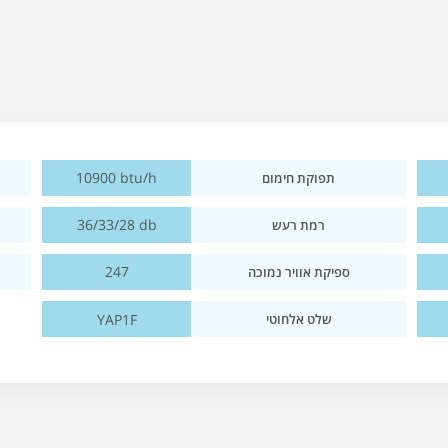
10900 btu/h
תפוקת חימום
36/33/28 db
רמת רעש
247
ספיקת אוויר נמוכה
YAP1F
שלט אלחוטי