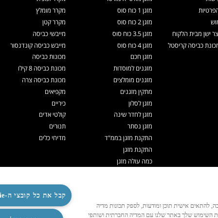
הפרטיות
מזגן 1 כוח סוס
מקרר מומלץ
וש
מזגן 2 כוח סוס
מקרר קטן
צר ישן מבית הלקוח
מזגן 3.5 כוח סוס
מייבשי כביסה
ונת כביסה קריסטל
מזגן 4 כוח סוס
מייבש כביסה קונדנסור
מזגן חכם
מכונות כביסה
מזגנים למוסדות
מכונת כביסה 8 קילו
מזגנים מומלצים
מכונת כביסה צרה
מתקין מזגנים
מקפיאים
מזגן לסלון
כיריים
מזגן לחדר שינה
קולטי אדים
מזגן נסתר
תנורים
התקנת מזגן בממ"ד
מדיחי כלים
התקנת מזגן
כמה עולה מזגן
תיקון מזגנים
ניקוי מזגן
תדיראן אקספרט
קבל את כל קובצי ה-Cookie
לנו לפעול כהלכה, להתאים אישית תוכן ומודעות, לספק תכונות מדיה
מערכות VRF
ות השימוש שלך באתר שלנו עם המדיה החברתית ושותפי