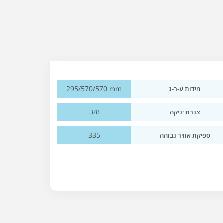
295/570/570 mm
מידות ע-ר-ג
3/8
צנרת יניקה
335
ספיקת אוויר גבוהה