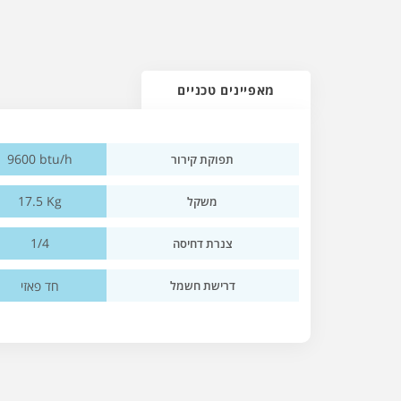
מאפיינים טכניים
9600 btu/h
תפוקת קירור
17.5 Kg
משקל
1/4
צנרת דחיסה
חד פאזי
דרישת חשמל