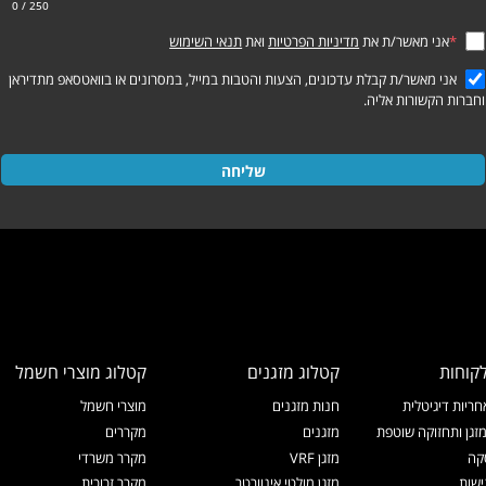
0
/ 250
*
אני מאשר/ת את
מדיניות הפרטיות
ואת
תנאי השימוש
אני מאשר/ת קבלת עדכונים, הצעות והטבות במייל, במסרונים או בוואטסאפ מתדיראן
וחברות הקשורות אליה.
שליחה
קוחות
קטלוג מזגנים
קטלוג מוצרי חשמל
ריות דיגיטלית
חנות מזגנים
מוצרי חשמל
זגן ותחזוקה שוטפת
מזגנים
מקררים
קה
מזגן VRF
מקרר משרדי
ישות
מזגן מולטי אינוורטר
מקרר זכוכית