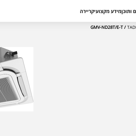
 ותוכן
מידע מקצועי
קריירה
/ GMV-ND28T/E-T