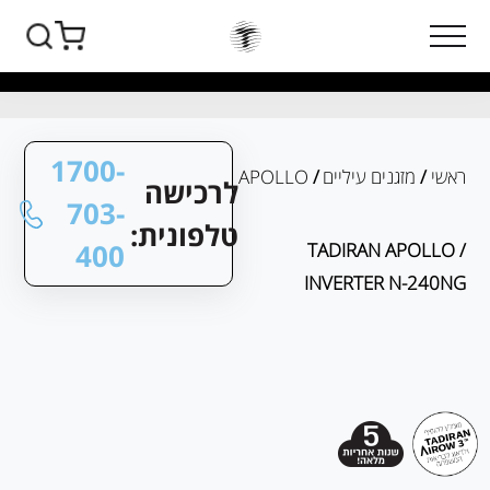
1700-
ראשי
/
מזגנים עיליים
/
APOLLO
לרכישה
703-
טלפונית:
400
/ TADIRAN APOLLO
INVERTER N-240NG