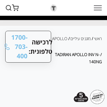
1700-
ראשי
/
מזגנים עיליים
/
APOLLO
לרכישה
703-
טלפונית:
400
/ TADIRAN APOLLO INV N-
140NG