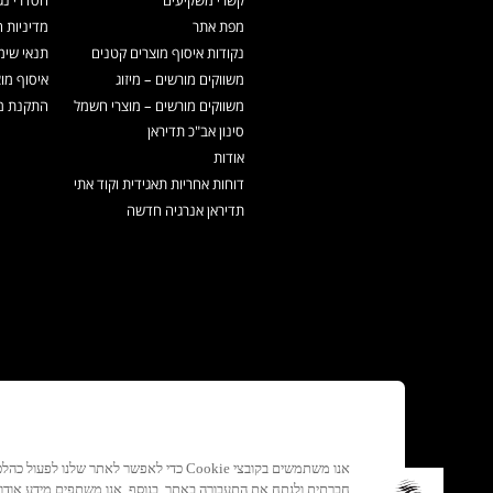
קשרי משקיעים
הסדרי נג
מפת אתר
מדיניות 
נקודות איסוף מוצרים קטנים
תנאי שימ
משווקים מורשים – מיזוג
איסוף מו
משווקים מורשים – מוצרי חשמל
התקנת מכ
סינון אב"כ תדיראן
אודות
דוחות אחריות תאגידית וקוד אתי
תדיראן אנרגיה חדשה
אנו משתמשים בקובצי Cookie כדי לאפשר לאתר ש
חברתית ולנתח את התעבורה באתר. בנוסף, אנו משתפים מידע אוד