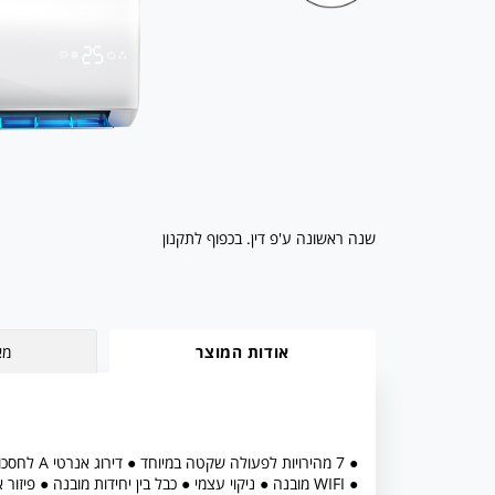
שנה ראשונה ע'פ דין. בכפוף לתקנון
אודות המוצר
מא
● 7 מהירויות לפעולה שקטה במיוחד ● דירוג אנרטי A לחסכון מרבי בחשמל
● WIFI מובנה ● ניקוי עצמי ● כבל בין יחידות מובנה ● פיזור אוויר 4D ● פונקציית שבת מובנית