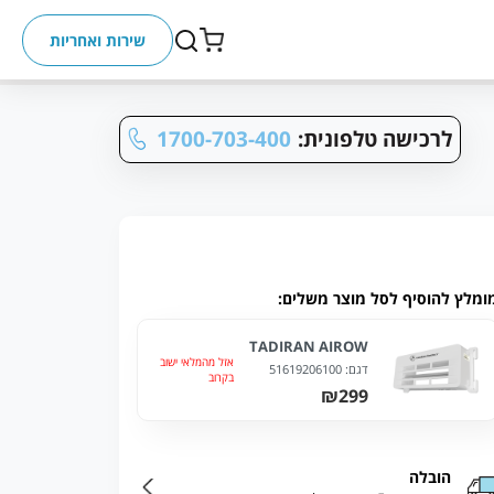
שירות ואחריות
לרכישה טלפונית:
1700-703-400
ומלץ להוסיף לסל מוצר משלים:
TADIRAN AIROW
אזל מהמלאי ישוב
דגם:
51619206100
בקרוב
₪299
הובלה