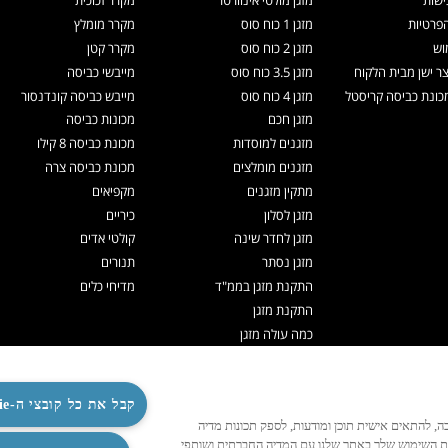
ישות
מזגן מולטי אינוורטר
מקרר זכוכית
הפרטיות
מזגן 1 כוח סוס
מקרר מומלץ
וש
מזגן 2 כוח סוס
מקרר קטן
צר ישן מבית הלקוח
מזגן 3.5 כוח סוס
מייבשי כביסה
ונת כביסה קריסטל
מזגן 4 כוח סוס
מייבש כביסה קונדנסור
מזגן חכם
מכונות כביסה
מזגנים למוסדות
מכונת כביסה 8 קילו
מזגנים מומלצים
מכונת כביסה צרה
מתקין מזגנים
מקפיאים
מזגן לסלון
כיריים
מזגן לחדר שינה
קולטי אדים
מזגן נסתר
תנורים
התקנת מזגן בממ"ד
מדיחי כלים
התקנת מזגן
כמה עולה מזגן
תיקון מזגנים
ניקוי מזגן
קבל את כל קובצי ה-Cookie
תדיראן אקספרט
לנו לפעול כהלכה, להתאים אישית תוכן ומודעות, לספק תכונות מדיה
מערכות VRF
ות השימוש שלך באתר שלנו עם המדיה החברתית ושותפי