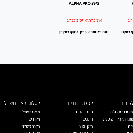
ALPHA PRO 35/3
רוב
אזל מהמלאי ישוב בקרוב
ף לתקנון
שנה ראשונה ע'פ דין. בכפוף לתקנון
קוחות
קטלוג מזגנים
קטלוג מוצרי חשמל
ריות דיגיטלית
חנות מזגנים
מוצרי חשמל
זגן ותחזוקה שוטפת
מזגנים
מקררים
קה
מזגן VRF
מקרר משרדי