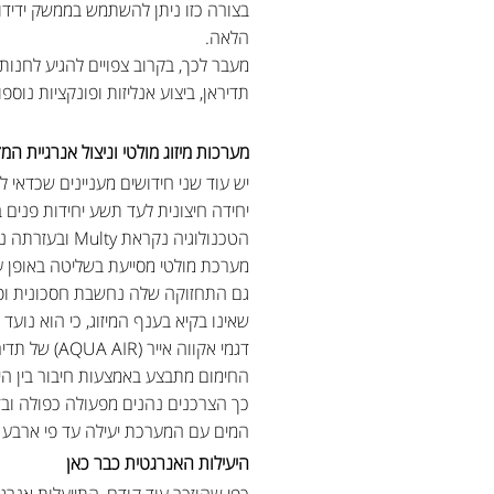
בצורה כזו ניתן להשתמש בממשק ידידות
הלאה.
מעבר לכך, בקרוב צפויים להגיע לחנות
תדיראן, ביצוע אנליזות ופונקציות נוספו
מערכות מיזוג מולטי וניצול אנרגיית המז
יש עוד שני חידושים מעניינים שכדאי
יחידה חיצונית לעד תשע יחידות פנים ב
הטכנולוגיה נקראת Multy ובעזרתה ניתן לפצל את המיזוג לפי חללים מבלי להתקין מזגנים שונים בכל חדר.
מערכת מולטי מסייעת בשליטה באופן ע
גם התחזוקה שלה נחשבת חסכונית ופש
שאינו בקיא בענף המיזוג, כי הוא נוע
דגמי אקווה אייר (AQUA AIR) של תדיראן כוללים מערכת היברידית חכמה, שמנצלת את האנרגיה הנפלטת מהמזגן לחימום דוד המים.
החימום מתבצע באמצעות חיבור בין היח
כך הצרכנים נהנים מפעולה כפולה ובז
המים עם המערכת יעילה עד פי ארבע ל
היעילות האנרגטית כבר כאן
כפי שהוזכר עוד קודם, התייעלות אנרג