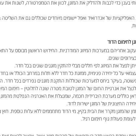
י בענן כדי לכבות ולהדליק את המזגן, לכוון את הטמפרטורה, לשנות את עוצמ
 האפליקציות של אנדרואיד ואפל יישומים מיוחדים שכוללים גם את השליטה ב
ת.
גן לחימום הדוד
 לעקוב אחריהם במערכות המיזוג המודרניות. החידוש הראשון מבוסס על הת
צירופים שונים.
צמאי על כל יחידה פנימית, ממזגת כל חדר ללא תלות במרחב הכולל או בחד
וטה, בעיקר ביחס למערכות שכוללות התקנת מזגנים נפרדים בכל חדר. החי
ד לנצל את אנרגיית החום של המזגן לטובת מטרה שונה לחלוטין – חימום המים
ידה החיצונית של המזגן ישירות לדוד.
מן שהמזגן מקרר את הבית בקיץ, מי הדוד מתחממים ללא עלות נוספת. חוץ
עומת פעולת גוף חימום רגיל.
טית עומדת בראש סדר העדיפויות של חברות מיזוג אוויר. אפשר לראות זאת ב