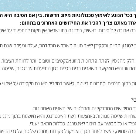
כל הנוגע לאימוץ טכנולוגיות מיזוג חדשות. בין אם הסיבה היא הא
חד מאתנו צריך להכיר את החידושים האחרונים בתחום:
ה ארוכה של סיבות. ראשית, במדינה כמו ישראל אין מקום להתפשר על איכו
ת לסגנון החיים ותפקידן לייצר חווית משתמש מתקדמת, יעילה ונעימה שגם 
לק מהניסיון לפתח פתרונות מיזוג אפקטיביים וטובים יותר לרווחת הציבור.
יזוג והיא משקיעה משאבים רבים בכלים כגון התייעלות אנרגטית, שליטה א
בתוך מוצרים ופתרונות בשטח, כאשר במקביל היא גם מקפידה על אימוץ טרנ
ט?
יות שליטה מגוונות באמצעות רשת האינטרנט, והיא מיושמת בתוך מזגנים ע
ייד או כל מכשיר עם חיבור לאינטרנט כוללות מתאם ייעודי.
בה סמויה, כאשר לאחר מכן הוא מקבל פקודות ממרכז שליטה על גבי הרשת