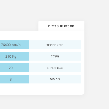
מאפיינים טכניים
76400 btu/h
תפוקת קירור
210 Kg
משקל
20
מאמ"ת 3PH
8
כוח סוס