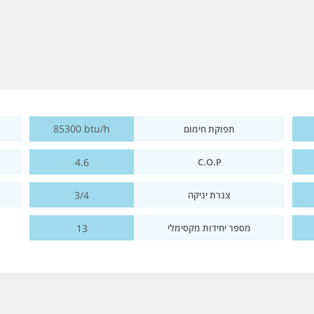
85300 btu/h
תפוקת חימום
4.6
C.O.P
3/4
צנרת יניקה
13
מספר יחידות מקסימלי