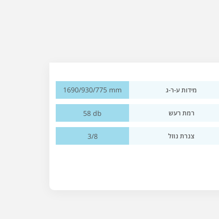
1690/930/775 mm
מידות ע-ר-ג
58 db
רמת רעש
3/8
צנרת נוזל