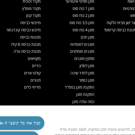
ישות
מזגן מולטי אינוורטר
מקרר זכוכית
הפרטיות
מזגן 1 כוח סוס
מקרר מומלץ
וש
מזגן 2 כוח סוס
מקרר קטן
צר ישן מבית הלקוח
מזגן 3.5 כוח סוס
מייבשי כביסה
ונת כביסה קריסטל
מזגן 4 כוח סוס
מייבש כביסה קונדנסור
מזגן חכם
מכונות כביסה
מזגנים למוסדות
מכונת כביסה 8 קילו
מזגנים מומלצים
מכונת כביסה צרה
מתקין מזגנים
מקפיאים
מזגן לסלון
כיריים
מזגן לחדר שינה
קולטי אדים
מזגן נסתר
תנורים
התקנת מזגן בממ"ד
מדיחי כלים
התקנת מזגן
כמה עולה מזגן
תיקון מזגנים
ניקוי מזגן
תדיראן אקספרט
קבל את כל קובצי ה-Cookie
לנו לפעול כהלכה, להתאים אישית תוכן ומודעות, לספק תכונות מדיה
מערכות VRF