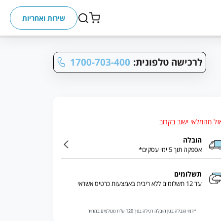
שירות ואחריות
לרכישה טלפונית:
1700-703-400
זל מהמלאי ישוב בקרוב
הובלה
אספקה תוך 5 ימי עסקים*
תשלומים
עד 12 תשלומים ללא ריבית באמצעות כרטיס אשראי
*דמי הובלה בגין הובלה רגילה בסך 120 ש”ח מגולמים במחיר