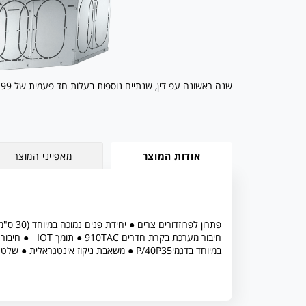
שנה ראשונה עפ דין, שנתיים נוספות בעלות חד פעמית של 199 ₪. בכפוף לתקנון
אודות המוצר
מאפייני המוצר
פתרון לפרוזדורים צרים ● יחידת פנים נמוכה במיוחד (30 ס"מ) עם מרכזייה מובנית ומתאמים לחיבור שרשורי (בין 4-6) ● אפשרות
חיבור מערכת בקרת חדרים 910TAC ● תומך IOT ● חיבור לבית חכם Modbus מובנה ● יחידה חיצונית קומפקטית
במיוחד בדגמיP/40P35 ● משאבת ניקוז אינטגראלית ● שלט רחוק ידידותי בעברית