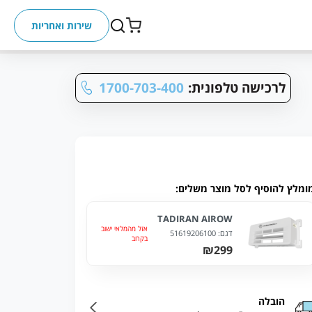
שירות ואחריות
לרכישה טלפונית:
1700-703-400
ומלץ להוסיף לסל מוצר משלים:
TADIRAN AIROW
אזל מהמלאי ישוב
דגם:
51619206100
בקרוב
₪299
הובלה