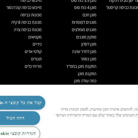
צר ישן מבית הלקוח
מזגן 3.5 כוח סוס
מייבשי כביסה
ונת כביסה קריסטל
מזגן 4 כוח סוס
מייבש כביסה קונדנסור
מזגן חכם
מכונות כביסה
מזגנים למוסדות
מכונת כביסה 8 קילו
מזגנים מומלצים
מכונת כביסה צרה
מתקין מזגנים
מקפיאים
מזגן לסלון
כיריים
מזגן לחדר שינה
קולטי אדים
מזגן נסתר
תנורים
התקנת מזגן בממ"ד
מדיחי כלים
התקנת מזגן
כמה עולה מזגן
תיקון מזגנים
ניקוי מזגן
תדיראן אקספרט
קבל את כל קובצי ה-Cookie
לנו לפעול כהלכה, להתאים אישית תוכן ומודעות, לספק תכונות מדיה
מערכות VRF
ות השימוש שלך באתר שלנו עם המדיה החברתית ושותפי
TOSHIBA VRF
דחה הכול
TADIRAN VRF PRIME
הגדרות קובצי Cookie