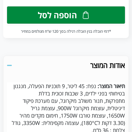
הוספה לסל
*דמי הובלה בגין הובלה רגילה בסך 120 ש”ח מגולמים במחיר
אודות המוצר
תיאור המוצר:
נפח: 45 ליטר,
9 תוכניות הפעלה,
מנגנון
בטיחותי בפני ילדים,
3 שכבות זכוכית בדלת
מתפרקות,
תנור משולב מיקרוגל,
עם מערכת פיקוד
דיגיטלית,
עוצמת מיקרוגל 900W,
עוצמת גריל
1650W,
עוצמת טורבו 1750W,
חימום מקדים מהיר
(3.30 דקות ל180°C),
עוצמה מקסימלית: 3350W,
גודל
צלחת : 36 ס”מ.