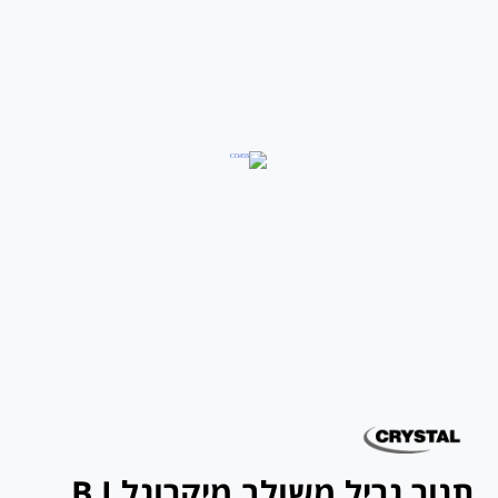
תנור גריל משולב מיקרוגל B.I