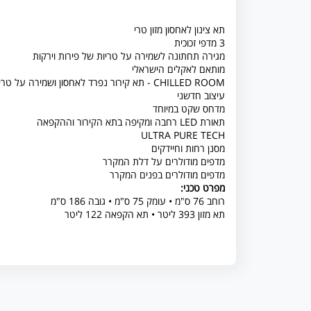
תא צינון לאחסון מזון טרי
3 מדפי זכוכית
מגירה תחתונה לשמירה על טריות של פירות וירקות
מותאם לאקלים הישראלי
CHILLED ROOM - תא קירור נפרד לאחסון ושמירה על טריות מוצרי חלב לזמן ממשוך יותר
עיצוב חדשני
מדחס שקט במיוחד
תאורת LED רחבה ומקיפה בתא הקירור וההקפאה
ULTRA PURE TECH
מסנן רחות וחיידקים
מדפים מודולרים על דלת המקרר
מדפים מודולרים בפנים המקרר
מפרט טכני:
רוחב 76 ס"מ • עומק 75 ס"מ • גובה 186 ס"מ
תא מזון 393 ליטר • תא הקפאה 122 ליטר