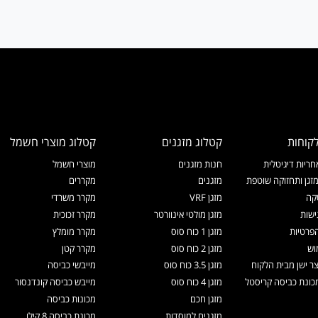
קוחות
קטלוג מזגנים
קטלוג מוצרי חשמל
ריות דיגיטלית
חנות מזגנים
מוצרי חשמל
זגן ותחזוקה שוטפת
מזגנים
מקררים
קה
מזגן VRF
מקרר משרדי
ישות
מזגן מולטי אינוורטר
מקרר זכוכית
הפרטיות
מזגן 1 כוח סוס
מקרר מומלץ
וש
מזגן 2 כוח סוס
מקרר קטן
צר ישן מבית הלקוח
מזגן 3.5 כוח סוס
מייבשי כביסה
ונת כביסה קריסטל
מזגן 4 כוח סוס
מייבש כביסה קונדנסור
מזגן חכם
מכונות כביסה
מזגנים למוסדות
מכונת כביסה 8 קילו