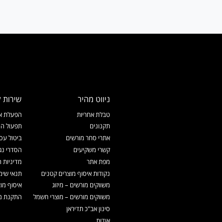
ניווט מהיר
שירות ל
טבלת אחריות
הפעלת אח
תקנונים
תפעול המ
אתרי סחר מורשים
ביטול עס
קשרי משקיעים
הסדרי נג
מפת אתר
מדיניות 
נקודות איסוף מוצרים קטנים
תנאי שימ
משווקים מורשים – מיזוג
איסוף מו
משווקים מורשים – מוצרי חשמל
התקנת מכ
סינון אב"כ תדיראן
אודות