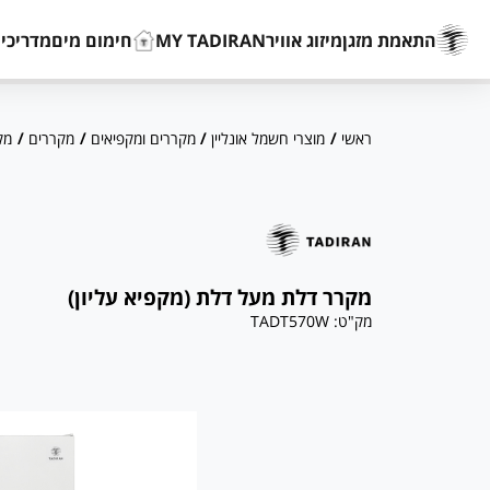
התאמת מזגן
מיזוג אוויר
MY TADIRAN
חימום מים
מדריכים
ראשי
/
מוצרי חשמל אונליין
/
מקררים ומקפיאים
/
מקררים
/
מקרר 
מקרר דלת מעל דלת (מקפיא עליון)
מק"ט:
TADT570W