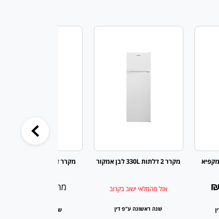
מקפיא
מקרר 2 דלתות 330L לבן אמקור
מקרר דלת מעל דלת (מקפיא
תחתון)
₪4,110
₪
מחיר:
אזל מהמלאי ישוב בקרוב
שנה ראשונה ע"פ דין
ן
שנה ראשונה ע"פ דין