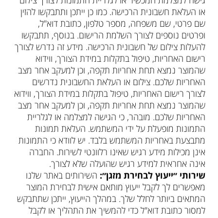
גישה למצלמת המכשיר או לגלריית התמונות לצורך צילום
או העלאת חשבונית הרכישה. כמו כן ייתכן ותתבקשו להזין
שם פרטי, שם משפחה, מספר טלפון, כתובת דוא"ל,
ופרטים נוספים לצורך השלמת הרישום. בנוסף, תתבקשו
להעלות צילום של חשבונית הרכישה. מידע זה נדרש לצורך
רישום האחריות, טיפול בתקלות במידת הצורך, ווידוא
שהמוצר נמצא תחת אחריות תקפה, וכן למעקב אחר מצב
האחריות שלכם. צילום או העלאת החשבונית נדרשים
לצורך רישום האחריות, טיפול בתקלות במידת הצורך, ווידוא
שהמוצר נמצא תחת אחריות תקפה, וכן למעקב אחר מצב
האחריות שלכם. מובהר, כי הגישה למצלמה או לגלריית
התמונות מופעלת על ידי המשתמש. העלאת תמונות
מתבצעת באחריות המשתמש בלבד. יש לוודא כי התמונות
אינן מכילות מידע רגיש שאינו רלוונטי לשירות. החברה
אינה אחראית למידע רגיש שהועלה שלא לצורך.
שירותי ״ייעוץ לבחירת מזגן״:
השירותים באתר שלנו
מאפשרים לך לקבל ייעוץ מותאם אישית לבחירת המוצר
המתאים ביותר לחלל שלך. במהלך הייעוץ, ייתכן שתתבקש
למסור כתובת דוא"ל כדי להמשיך את התהליך או לקבל