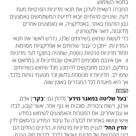
בתנאי השימוש.
החברה רשאית לעדכן את תנאי מדיניות הפרטיות מעת
לעת. שינויים מהותיים יובאו לידיעת המשתמשים באמצעים
כגון הודעות באתר, באפליקציה, או באמצעים אחרים
(לדוגמה, דואר אלקטרוני).
כדי לעשות שימוש בשירותים שלנו, נדרש לאשר את תנאי
המדיניות. ייתכן כי עבור שירותים או אפליקציות מסוימות
תחול מדיניות פרטיות נוספת, שתהיה בתוקף לצד מדיניות
זו. אם אינכם מסכימים לתנאים שבמדיניות זו, במלואם או
בחלקם, הנכם מתבקשים להימנע מכל שימוש בשירותים.
שימו לב: מדיניות זו מנוסחת בלשון זכר מטעמי נוחות בלבד,
אך היא מיועדת לכל המגדרים באופן שווה.
הגדרות
"
בעל שליטה במאגר מידע
" (להלן גם: ״
בקר
״) אדם,
ארגון, רשות ציבורית, סוכנות או גוף אחר, אשר קובע, לבדו
או עם אחרים, את המטרות והאמצעים לשימוש במידע
אישי ונושא באחריות לבקרה על עיבוד המידע בהתאם לדין.
״
הדין החל
״ לעניין מדיניות פרטיות זו, הדינים החלים הם
דיני הפרטיות של מדינת ישראל בלבד, לרבות חוק הגנת