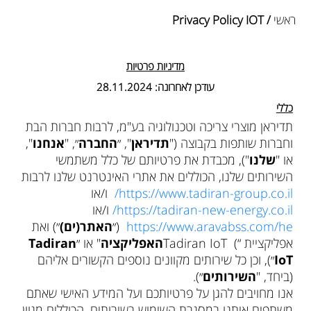
ראשי
/ Privacy Policy IOT
מדיניות פרטיות
עודכן לאחרונה: 28.11.2024
כללי
תדיראן מוצרי צריכה וטכנולוגיה בע"מ, לרבות חברות הבת
וחברות שותפות בקבוצה ("
תדיראן
", ״
החברה
״, "
אנחנו
",
או "
שלנו
"), מכבדת את פרטיותם של כלל משתמשי
השירותים שלנו, הכוללים את אתרי האינטרנט שלנו לרבות
https://www.tadiran-group.co.il/
ו/או
https://tadiran-new-energy.co.il/
ו/או
https://www.aravabss.com/he
(״
האתר(ים)
״) ואת
אפליקציית “) Tadiran IoT
האפליקציה
" או ״
Tadiran
IoT
״), וכן כל שירותים מקוונים נוספים הקשורים אליהם
(ביחד, "
השירותים
״).
אנו מחויבים להגן על פרטיותכם ועל המידע האישי שאתם
משתפים איתנו במסגרת השימוש בשירותים, הכוללים מגוון