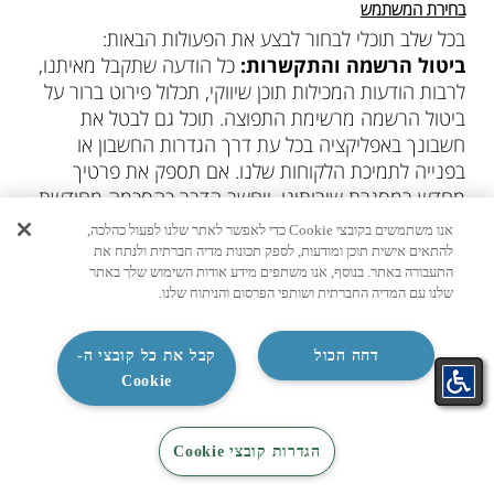
בחירת המשתמש
בכל שלב תוכלי לבחור לבצע את הפעולות הבאות:
ביטול הרשמה והתקשרות:
כל הודעה שתקבל מאיתנו,
לרבות הודעות המכילות תוכן שיווקי, תכלול פירוט ברור על
ביטול הרשמה מרשימת התפוצה. תוכל גם לבטל את
חשבונך באפליקציה בכל עת דרך הגדרות החשבון או
בפנייה לתמיכת הלקוחות שלנו. אם תספק את פרטיך
מחדש במסגרת שירותינו, ייחשב הדבר כהסכמה מחודשת
לקבלת פניות.
אנו משתמשים בקובצי Cookie כדי לאפשר לאתר שלנו לפעול כהלכה,
להתאים אישית תוכן ומודעות, לספק תכונות מדיה חברתית ולנתח את
שליטה בהגדרות עוגיות
התעבורה באתר. בנוסף, אנו משתפים מידע אודות השימוש שלך באתר
: כפי שפורט בפרק 5 לעיל,
שלנו עם המדיה החברתית ושותפי הפרסום והניתוח שלנו.
תוכל לנטרל או למחוק עוגיות דרך הגדרות הדפדפן שלך
בכל עת.
גישה ותיקון מידע אישי:
בהתאם לדין הישראלי, הנך
דחה הכול
קבל את כל קובצי ה-
זכאי לעיין במידע המוחזק לגביך במאגרי המידע שלנו
Cookie
ולבקש לתקן מידע שאינו שלם או מעודכן. ניתן לפנות אלינו
בנושא זה באמצעות כתובת המייל:
tadirang@tadiran-
התאמת
קטלוג
קטלוג
צור קשר
הגדרות קובצי Cookie
.
group.co.il
מזגן בקליק
מיזוג
חשמל