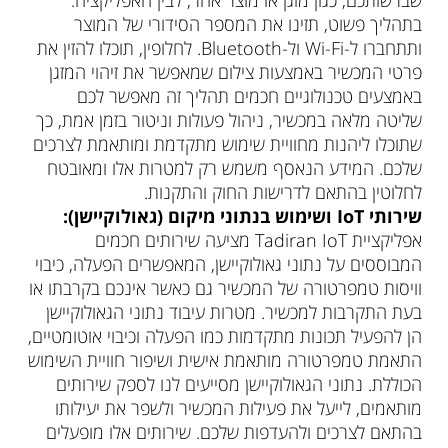
שברשותכם, כגון מזגן או מוצר אחר, לבין האפליקציה.
בתהליך פשוט, תזינו את המספר הסידורי של המוצר
ותתחברו ל-Wi-Fi ול-Bluetooth. לחלופין, תוכלו להזין את
פרטי המכשיר באמצעות צילום שמאפשר את זיהוי המזגן
באמצעים טכנולוגיים חכמים תהליך זה מאפשר לכם
שליטה מלאה במכשיר, ניהול פעולות וניטור בזמן אמת, כך
שתוכלו ליהנות מחוויית שימוש מתקדמת ומותאמת לצרכים
שלכם. המידע הנאסף משמש רק למטרות אלו ומאובטח
לחלוטין בהתאם לדרישות החוק והתקנות.
שירותי
IoT
ושימוש בנתוני מיקום (גאולוקיישן):
אפליקציית Tadiran IoT מציעה שירותים חכמים
המבוססים על נתוני גאולוקיישן, המאפשרים הפעלה, כיבוי
וויסות טמפרטורה של המכשיר גם כאשר אינכם בקרבתו או
בעת התקרבות למכשיר. מטרות עיבוד נתוני הגאולוקיישן
הן להפעיל תכונות מתקדמות כמו הפעלה וכיבוי אוטומטיים,
התאמת טמפרטורה מותאמת אישית ושיפור חוויית השימוש
הכוללת. נתוני הגאולוקיישן מסייעים לנו לספק שירותים
מותאמים, לייעל את פעילות המכשיר ולשפר את יעילותו
בהתאם לצרכים ולהעדפות שלכם. שירותים אלו מופעלים