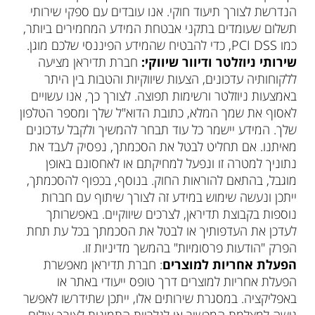
הנדרשת לצורך תיעוד חוקי. אנו עובדים עם ספקי שירותי
תשלום שעומדים בתקני אבטחת המידע המחמירים ביותר,
כמו PCI DSS, כדי להבטיח שהמידע הפיננסי שלכם מוגן.
שירותי ניוזלטר ודיוור שיווקי:
חברת תדיראן מציעה
ללקוחותיה עדכונים, הצעות שיווקיות והטבות בין היתר
באמצעות ניוזלטר ורשימות תפוצה. לצורך כך, אנו עשויים
לאסוף את שמך המלא, כתובת הדוא"ל שלך ומספר הטלפון
שלך. המידע יישמר כל עוד תבחר להמשיך ולקבל עדכונים
מאיתנו. אם תחליט לבטל את הסכמתך, נפסיק לעבד את
נתוניך למטרה זו ונפעל למחיקתם או לאחסונם באופן
מוגבל, בהתאם להוראות החוק. בנוסף, בכפוף להסכמתך,
ייתכן ונעשה שימוש במידע זה לצורך שיתוף עם חברות
נוספות בקבוצת תדיראן, לצרכים שיווקיים. באפשרותך
לעדכן את העדפותיך או לבטל את הסכמתך בכל עת תחת
הפרק
"
הודעות פרסומיות
"
בהמשך מדיניות זו.
הפעלת אחריות למוצרים
: חברת תדיראן מאפשרת
הפעלת אחריות למוצרים דרך טופס ייעודי באתר או
באפליקציה. במסגרת שירותים אלו, ייתכן שתידרשו לאפשר