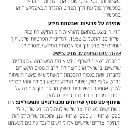
באפשרותך, בכל עת, לשנות את הגדרות ההתראות
במכשירך בכל עת דרך תפריט ההגדרות באפליקציה או
במכשיר.
שמירה על פרטיות ואבטחת מידע
הדיוור יבוצע בהתאם להוראות חוק התקשורת (בזק
ושידורים), התשמ"ב-1982, ולמדיניות הפרטיות שלנו, תוך
שמירה על פרטיותך ועל אבטחת המידע שמסרת לנו.
איזה מידע אנו משתפים עם צדדים שלישיים
החברה רשאית לשתף מידע אודות המשתמש עם צדדים
שלישיים, בישראל או מחוצה לה, לרבות גופים הקשורים
לחברה, וזאת בכפוף להסכמת המשתמש או כאשר השיתוף
נדרש על פי חוק. שיתוף המידע יתבצע במידה והוא הכרחי
לצורך אספקת השירותים, באופן מבוקר ותוך שמירה על
מטרות מוגדרות וברורות, כמפורט להלן:
שיתוף עם ספקי שירותים טכנולוגיים ותפעוליים:
אנו
משתמשים בשירותי צד שלישי לניהול המידע שלך, כולל
ספקי שירותי IT, ספקי שירותי ענן, ותוכנות שירות לקוחות
ותמיכה. צדדים שלישיים אלו מורשים לעבד נתונים מטעמנו