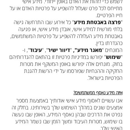
לשמש כדי לזהות את האדם באופן ייחודי. מידע אישי
מתייחס לכל פרט שעלול להשפיע על פרטיות האדם או על
חייו הפרטיים.
"
פרצה באבטחת מידע
" כל אירוע שבו התרחשה גישה
בלתי מורשית למידע אישי, אובדן מידע אישי, או פגיעה
באבטחת מידע העלולה להשפיע על פרטיות המשתמשים,
כהגדרתו בדין.
המונחים "
מאגר מידע",
"
דיוור ישיר
", "
עיבוד
", ו-
"
שימוש
" יפורשו במדיניות פרטיות זו בהתאם להגדרותיהם
בחוק. מונחים אלה יפורשו באופן המשקף את מטרות
החקיקה וההנחיות שפורסמו על ידי הרשות להגנת
הפרטיות בישראל.
איזה מידע נאסף ממשתמשים?
אנו עשויים לאסוף מידע אישי אודותיך באמצעות מספר
אמצעים שונים במהלך השימוש שלך בשירותינו. בחלק זה
נפרט את הדרכים שבהן נאסף המידע, האופן שבו נעשה
בו שימוש, מטרות העיבוד ומשך הזמן שבו נשמר המידע
האישי שלך.