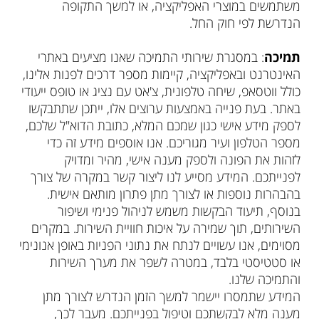
משתמשים במוצרי האפליקציה, או למשך התקופה
הנדרשת לפי חוק החל.
תמיכה
: במסגרת שירותי התמיכה שאנו מציעים באתרי
האינטרנט ובאפליקציה, קיימות מספר דרכים לפנות אלינו,
כולל ווטסאפ, שיחה טלפונית, צ'אט עם נציג או טופס ייעודי
באתר. בעת פנייה באמצעות ערוצים אלו, ייתכן שתתבקשו
לספק מידע אישי כגון שמכם המלא, כתובת הדוא"ל שלכם,
מספר הטלפון ועיר מגוריכם. אנו אוספים מידע זה כדי
לזהות את הפונה ולספק מענה אישי, מהיר ומדויק
לפנייתכם. המידע מסייע לנו ליצור קשר במקרה של צורך
בהבהרות נוספות או לצורך מתן פתרון מותאם אישית.
בנוסף, תיעוד הבקשות משמש לניהול פנימי ושיפור
השירותים, תוך שמירה על איכות חוויית השירות. במקרים
מסוימים, אנו עשויים לנתח את נתוני הפניות באופן אנונימי
או סטטיסטי בלבד, במטרה לשפר את מערך השירות
והתמיכה שלנו.
המידע שתמסרו יישמר למשך הזמן הנדרש לצורך מתן
מענה מלא לבקשתכם וטיפול בפנייתכם. מעבר לכך,