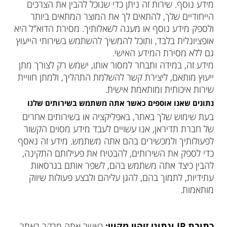
מידע נוסף. שירות זה ניתן כדי שנוכל להבין את הצרכים
הייחודיים שלך, להתאים לך את המוצר המתאים ביותר
ולספק מידע נוסף או מענה לשאלותיך. מסירת הדוא"ל היא
אופציונלית בלבד, ותוכל להמשיך להשתמש בשירותי הייעוץ
גם ללא מסירת המידע האישי.
מידע זה, במידה ותבחר למסור אותו, ישמש רק לצורך מתן
ייעוץ מותאם, ליצירת קשר להשלמת התהליך, ולמתן חוויית
שירות איכותית ומותאמת אישית.
נתונים שאנו אוספים כאשר אתה משתמש בשירותים שלנו
בעת שימוש שלך באתר, באפליקציה או בשירותים אחרים
של חברת תדיראן, אנו עשויים לעבד מידע מסוים הקשור
לפעולותיך ולמכשירים בהם אתה משתמש. מידע זה נאסף
כדי לספק את השירותים, להבטיח את פעילותם התקינה,
להבין כיצד אתה משתמש בהם, לשפר אותם בגרסאות
עתידיות, לתמוך בהם, להגן עליהם ולבצע פעולות שיווק
מותאמות.
כתובת
IP
ונתוני זיהוי מקוון:
כאשר אתה מבקר באתר