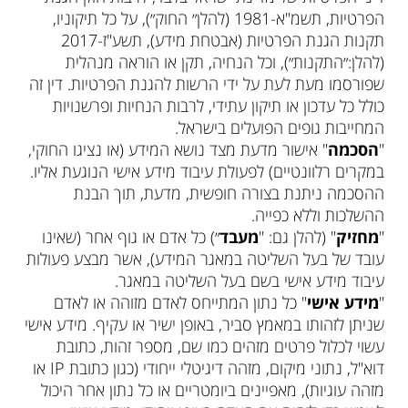
הפרטיות, תשמ"א-1981 (להלן״ החוק״), על כל תיקוניו,
תקנות הגנת הפרטיות (אבטחת מידע), תשע"ז-2017
(להלן:״התקנות״), וכל הנחיה, תקן או הוראה מנהלית
שפורסמו מעת לעת על ידי הרשות להגנת הפרטיות. דין זה
כולל כל עדכון או תיקון עתידי, לרבות הנחיות ופרשנויות
המחייבות גופים הפועלים בישראל.
"
הסכמה
" אישור מדעת מצד נושא המידע (או נציגו החוקי,
במקרים רלוונטיים) לפעולת עיבוד מידע אישי הנוגעת אליו.
ההסכמה ניתנת בצורה חופשית, מדעת, תוך הבנת
ההשלכות וללא כפייה.
"
מחזיק
" (להלן גם: "
מעבד
״) כל אדם או גוף אחר (שאינו
עובד של בעל השליטה במאגר המידע), אשר מבצע פעולות
עיבוד מידע אישי בשם בעל השליטה במאגר.
"
מידע אישי
" כל נתון המתייחס לאדם מזוהה או לאדם
שניתן לזהותו במאמץ סביר, באופן ישיר או עקיף. מידע אישי
עשוי לכלול פרטים מזהים כמו שם, מספר זהות, כתובת
דוא"ל, נתוני מיקום, מזהה דיגיטלי ייחודי (כגון כתובת IP או
מזהה עוגיות), מאפיינים ביומטריים או כל נתון אחר היכול