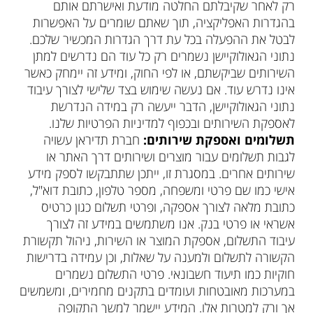
רק לאחר שקיבלתם החלטה מודעת ואישרתם אותם
בהגדרות האפליקציה, תוך שאתם שומרים על האפשרות
לבטל את ההפעלה בכל עת דרך הגדרות המכשיר שלכם.
נתוני הגאולוקיישן נשמרים רק כל עוד הם נדרשים למתן
השירותים שביקשתם, או לפי החוק, ומידע זה יימחק כאשר
אינו נדרש עוד. אם נעשה שימוש בצד שלישי לצורך עיבוד
נתוני הגאולוקיישן, הדבר ייעשה רק במידה הנדרשת
לאספקת השירותים ובכפוף למדיניות הפרטיות שלנו.
תשלומים ואספקת שירותים:
חברת תדיראן עשויה
לגבות תשלומים עבור מוצרים ושירותים דרך האתר או
שירותים אחרים. במסגרת זו, ייתכן שתתבקשו לספק מידע
אישי כמו שם פרטי ומשפחה, מספר טלפון, כתובת דוא"ל,
כתובת מלאה לצורך אספקה, ופרטי תשלום כגון כרטיס
אשראי או פרטי בנק. אנו משתמשים במידע זה לצורך
עיבוד התשלום, אספקת המוצר או השירות, ניהול תקשורת
הקשורה לתשלום ולמענה על שאלות, וכן עמידה בדרישות
חוקיות כמו תיעוד חשבונאי. פרטי התשלום נשמרים
במערכות מאובטחות ועומדים בתקנים מחמירים, ומשמשים
אך ורק למטרות אלו. המידע יישמר למשך התקופה