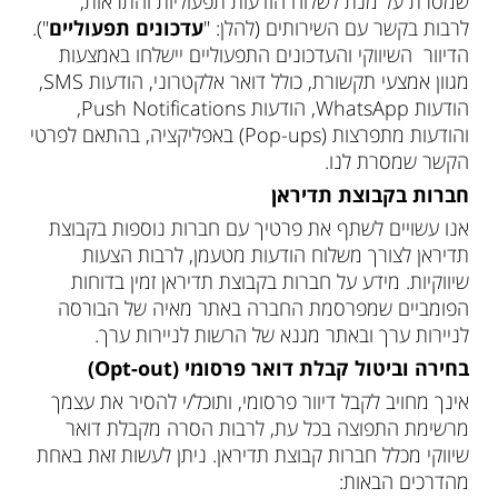
שמסרת על מנת לשלוח הודעות תפעוליות והתראות,
לרבות בקשר עם השירותים (להלן: "
עדכונים תפעוליים
").
הדיוור השיווקי והעדכונים התפעוליים יישלחו באמצעות
מגוון אמצעי תקשורת, כולל דואר אלקטרוני, הודעות SMS,
הודעות WhatsApp, הודעות Push Notifications,
והודעות מתפרצות (Pop-ups) באפליקציה, בהתאם לפרטי
הקשר שמסרת לנו.
חברות בקבוצת תדיראן
אנו עשויים לשתף את פרטיך עם חברות נוספות בקבוצת
תדיראן לצורך משלוח הודעות מטעמן, לרבות הצעות
שיווקיות. מידע על חברות בקבוצת תדיראן זמין בדוחות
הפומביים שמפרסמת החברה באתר מאיה של הבורסה
לניירות ערך ובאתר מגנא של הרשות לניירות ערך.
בחירה וביטול קבלת דואר פרסומי (
Opt-out
)
אינך מחויב לקבל דיוור פרסומי, ותוכל/י להסיר את עצמך
מרשימת התפוצה בכל עת, לרבות הסרה מקבלת דואר
שיווקי מכלל חברות קבוצת תדיראן. ניתן לעשות זאת באחת
מהדרכים הבאות: