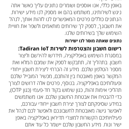
באופן כללי, אנו אוספים ושומרים נתונים עליך כאשר אתה
ניגש לשירותינו, משתמש בהם או מספק לנו מידע ישירות.
הנתונים כוללים פרטים המאפשרים לנו לזהות אותך, לנהל
את חשבונך, לספק לך שירותים מותאמים ולשפר את חוויית
השימוש שלך בשירותים שלנו.
נתונים שאתה מוסר לנו ישירות
רישום חשבון והצטרפות לשירות
Tadiran IoT
:
במסגרת השימוש באפליקציה, תידרשו להירשם וליצור
חשבון. בתהליך זה, תתבקשו לספק את שמכם המלא ואת
מספר הטלפון שלכם. מידע זה הכרחי ליצירת חשבון ייחודי
המקשר באופן מאובטח בין זהותכם, מכשיר המובייל שלכם
ופעולותיכם באפליקציה. בנוסף, פרטים אלה דרושים לצורך
תהליכי אימות זהות, כגון שימוש בקוד חד-פעמי (כגון OTP),
כדי להבטיח את אבטחת החשבון שלכם. אנו משתמשים
במידע שסיפקתם לצורך יצירת חשבון ייחודי עבורכם,
לאפשר גישה מאובטחת לחשבונכם ולאפשר לכם לנהל את
פעילויותיכם הקשורות למוצרי תדיראן באפליקציה באופן
ישיר ונוח. מידע החשבון שלכם יישמר כל עוד אתם