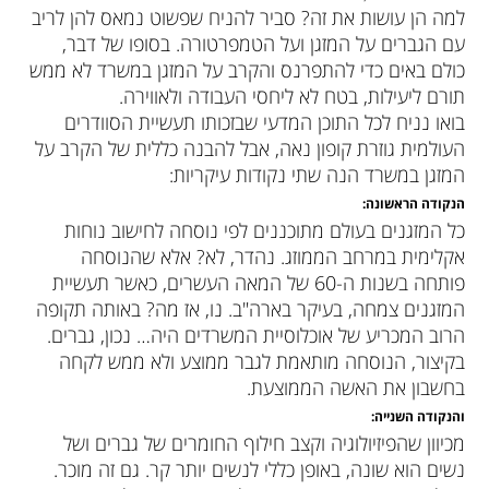
למה הן עושות את זה? סביר להניח שפשוט נמאס להן לריב
עם הגברים על המזגן ועל הטמפרטורה. בסופו של דבר,
כולם באים כדי להתפרנס והקרב על המזגן במשרד לא ממש
תורם ליעילות, בטח לא ליחסי העבודה ולאווירה.
בואו נניח לכל התוכן המדעי שבזכותו תעשיית הסוודרים
העולמית גוזרת קופון נאה, אבל להבנה כללית של הקרב על
המזגן במשרד הנה שתי נקודות עיקריות:
הנקודה הראשונה:
כל המזגנים בעולם מתוכננים לפי נוסחה לחישוב נוחות
אקלימית במרחב הממוזג. נהדר, לא? אלא שהנוסחה
פותחה בשנות ה-60 של המאה העשרים, כאשר תעשיית
המזגנים צמחה, בעיקר בארה"ב. נו, אז מה? באותה תקופה
הרוב המכריע של אוכלוסיית המשרדים היה… נכון, גברים.
בקיצור, הנוסחה מותאמת לגבר ממוצע ולא ממש לקחה
בחשבון את האשה הממוצעת.
והנקודה השנייה:
מכיוון שהפיזיולוגיה וקצב חילוף החומרים של גברים ושל
נשים הוא שונה, באופן כללי לנשים יותר קר. גם זה מוכר.