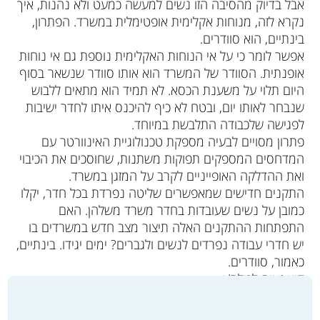
אבל בדיוק מהסיבה הזו נשים למעשה כמעט ולא נהנות, איך
נקרא לזה, מנוחות אקלימית אופטימלית במשרד. הפתרון,
בינתיים, הוא סוודרים.
אפשר לומר כי על אי הנוחות האקלימית נוספת גם אי נוחות
אופנתית. הסוודר של המשרד הוא אותו סוודר שנשאר בסוף
היום תלוי על משענת הכסא. לא תמיד הוא מתאים ללבוש
שנבחר לאותו יום, ובטח לא כיף להיכנס איתו לחדר ישיבות
לפגישה שלכבודה התלבשת במיוחד.
פתרון מסויים לבעיה מספקת טכנולוגיית האינוורטר עם
המדחסים המספקים תפוקות משתנות, שחוסכים את הכיבוי
ואת ההדלקה האופייניים לקרב על המזגן במשרד.
התקנים חדישים שמאפשרים שליטה נפרדת בכל חדר, יקלו
כמובן על נשים שעובדות בחדר משרד משלהן. האם
התפתחות ההתקנים האלה תיצור מצב חדש במשרדים בו
יש חדרי עבודה נפרדים לנשים ולגברים? ימים יגידו. בינתיים,
כאמור, סוודרים.
קיץ נעים לכולם/ן.
רוצים לדעת למה הרצפה מרגישה לנו קרה?
לחצו כאן