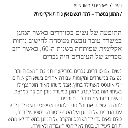
ראשי
/
מאמרים
/
מיזוג אוויר
/ המזגן במשרד – למה לנשים אין נוחות אקלימית?
התופעה של נשים בסוודרים כאשר המזגן
במשרד עובד נובעת מנוסחה לחישוב נוחות
אקלימית שפותחה בשנות ה-60, כאשר רוב
מכריע של
העובדים היה גברים
נשים עם סוודרים, גברים בטריקו; זו תמונת המצב היותר
נפוצה במשרדים ומקומות עבודה אחרים בשיא הקיץ. חום
יולי-אוגוסט משתולל בחוץ, אבל משהו מאוד מוכר צף לו
בעיתוי הזה בכל שנה: המזגן במשרד נותן תפוקה נמרצת –
ונשים רבות צמודות ל… סוודרים.
למה הן עושות את זה? סביר להניח שפשוט נמאס להן לריב
עם הגברים על המזגן ועל הטמפרטורה. בסופו של דבר,
כולם באים כדי להתפרנס והקרב על המזגן במשרד לא ממש
תורם ליעילות, בטח לא ליחסי העבודה ולאווירה.