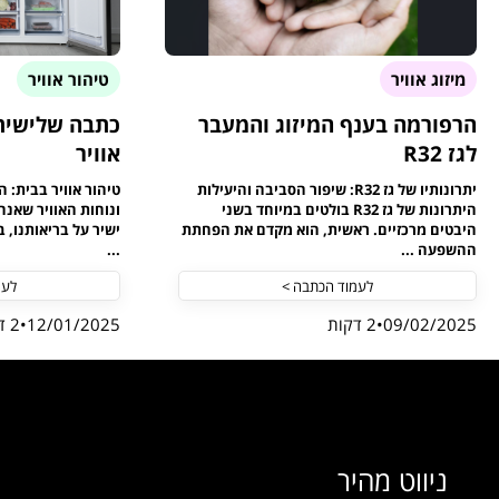
מיזוג אוויר
טיהור אוויר
הרפורמה בענף המיזוג והמעבר
כתבה שלישית 
לגז R32
אוויר
יתרונותיו של גז R32: שיפור הסביבה והיעילות
טיהור אוויר בבית: 
היתרונות של גז R32 בולטים במיוחד בשני
ונוחות האוויר שאנח
היבטים מרכזיים. ראשית, הוא מקדם את הפחתת
ישיר על בריאותנו, 
ההשפעה ...
...
לעמוד הכתבה >
לעמ
09/02/2025
2 דקות
12/01/2025
2 דקות
ניווט מהיר