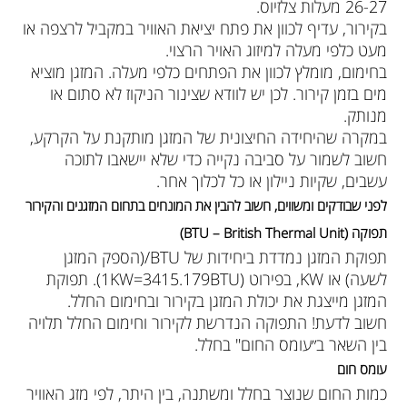
26-27 מעלות צלזיוס.
בקירור, עדיף לכוון את פתח יציאת האוויר במקביל לרצפה או
מעט כלפי מעלה למיזוג האויר הרצוי.
בחימום, מומלץ לכוון את הפתחים כלפי מעלה. המזגן מוציא
מים בזמן קירור. לכן יש לוודא שצינור הניקוז לא סתום או
מנותק.
במקרה שהיחידה החיצונית של המזגן מותקנת על הקרקע,
חשוב לשמור על סביבה נקייה כדי שלא יישאבו לתוכה
עשבים, שקיות ניילון או כל לכלוך אחר.
לפני שבודקים ומשווים, חשוב להבין את המונחים בתחום המזגנים והקירור
תפוקה (BTU – British Thermal Unit)
תפוקת המזגן נמדדת ביחידות של BTU/(הספק המזגן
לשעה) או KW, בפירוט (1KW=3415.179BTU). תפוקת
המזגן מייצגת את יכולת המזגן בקירור ובחימום החלל.
חשוב לדעת! התפוקה הנדרשת לקירור וחימום החלל תלויה
בין השאר ב״עומס החום" בחלל.
עומס חום
כמות החום שנוצר בחלל ומשתנה, בין היתר, לפי מזג האוויר