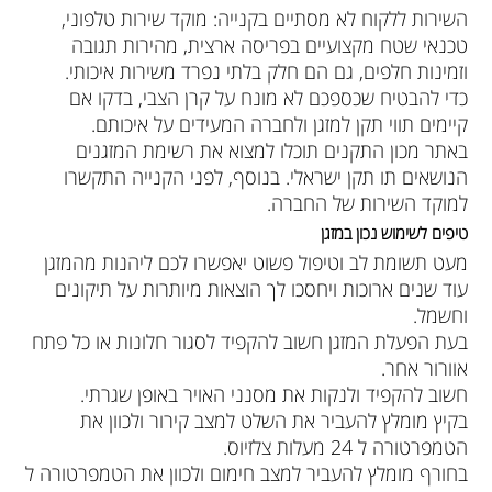
השירות ללקוח לא מסתיים בקנייה: מוקד שירות טלפוני,
טכנאי שטח מקצועיים בפריסה ארצית, מהירות תגובה
וזמינות חלפים, גם הם חלק בלתי נפרד משירות איכותי.
כדי להבטיח שכספכם לא מונח על קרן הצבי, בדקו אם
קיימים תווי תקן למזגן ולחברה המעידים על איכותם.
באתר מכון התקנים תוכלו למצוא את רשימת המזגנים
הנושאים תו תקן ישראלי. בנוסף, לפני הקנייה התקשרו
למוקד השירות של החברה.
טיפים לשימוש נכון במזגן
מעט תשומת לב וטיפול פשוט יאפשרו לכם ליהנות מהמזגן
עוד שנים ארוכות ויחסכו לך הוצאות מיותרות על תיקונים
וחשמל.
בעת הפעלת המזגן חשוב להקפיד לסגור חלונות או כל פתח
אוורור אחר.
חשוב להקפיד ולנקות את מסנני האויר באופן שגרתי.
בקיץ מומלץ להעביר את השלט למצב קירור ולכוון את
הטמפרטורה ל 24 מעלות צלזיוס.
בחורף מומלץ להעביר למצב חימום ולכוון את הטמפרטורה ל