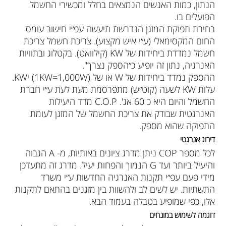
הנתון, כמות האנשים הנמצאים בחלל ומכשירי החשמל
הפועלים בו.
בחירת תפוקת המזגן הנדרשת תיעשה עפ״י חישוב עומס
החום המקסימאלי (ע״י איש מקצוע). צריכת חשמל צריכת
חשמל נמדדת ביחידות של KW (קילוואט). בקטלוג ובתוויות
האנרגיה, נתון זה יופיע כ״הספק נצרך".
ההספק נמדד ביחידות של W או של (1KW=1,000W) יKW.
עלות KW לשעה (קוט״ש) מתפרסמת מעת לעת ע״י חברת
החשמל והיום היא כ 60 אג'. C.O.P מדד היעילות
האנרגטית שבודק את צריכת החשמל של המזגן לעומת
התפוקה שהוא מספק.
דירוג אנרגטי
לכל מספר COP ניתן מדרג ציונים באותיות, מ- A הגבוה
והיעיל ביותר ועד G הנמוך והפחות יעיל. מדרג זה מתעדכן
מידי פעם עפ״י תקנות האנרגיה החדשות ע״י משרד
התשתיות. יש לשים לב ולהשוות בין מזגנים בהתאם לתקנות
אלו, כפי שמופיע בטבלה בעמוד הבא.
דוגמה לשימוש במונחים