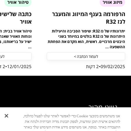
מיזוג אוויר
טיהור אוויר
הרפורמה בענף המיזוג והמעבר
כתבה שלישית 
לגז R32
אוויר
יתרונותיו של גז R32: שיפור הסביבה והיעילות
טיהור אוויר בבית: 
היתרונות של גז R32 בולטים במיוחד בשני
ונוחות האוויר שאנח
היבטים מרכזיים. ראשית, הוא מקדם את הפחתת
ישיר על בריאותנו, 
ההשפעה ...
...
לעמוד הכתבה >
לעמ
09/02/2025
2 דקות
12/01/2025
2 דקות
ניווט מהיר
אנו משתמשים בקובצי Cookie כדי לאפשר לאתר שלנו לפעול כהלכה,
טבלת אחריות
להתאים אישית תוכן ומודעות, לספק תכונות מדיה חברתית ולנתח את
התעבורה באתר. בנוסף, אנו משתפים מידע אודות השימוש שלך באתר
תקנונים