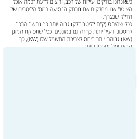
כשאנחנו בודקים יעילות של רכב, ורוצים לדעת "כמה אוכל
האוטו" אנו מחלקים את מרחק הנסיעה במס' הליטרים של
הדלק שנצרך.
ככל שהיחס (ק"ם לליטר דלק) גבוה יותר כך נחשב הרכב
לחסכוני ויעיל יותר. כך זה גם במזגנים! ככל שתפוקת המזגן
(KW) גבוהה יותר ביחס לצריכת החשמל שלו (KW), כך
המזגן יעיל וחסכוני יותר.
דוגמה לשימוש במונחים
מעבר לקטלוג המוצרים ולרכישה >>