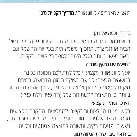
ראשי
/
מאמרים
/
מיזוג אוויר
/ מדריך לקניית מזגן
בחירה חכמה של מזגן
בחירת מזגן נכונה תבטיח את יעילות הקירור או החימום של
הבית או המשרד, תחסוך משמעותית בעלויות החשמל וגם
"כאב ראש" מיותר בגלל הצורך לטפל בליקויים ותקלות.
התייעצו עם מתקין מומחה
יועץ מיזוג אוויר מקצועי יוכלל לתת לכם הכוונה נכונה
בנושאים הבאים: קביעת תפוקת המזגן הדרושה, בחירת
מיקום אופטימלי למזגן ולחלקיו השונים, אופן ההתקנה הטוב
ביותר וכן התאמה לרשת החשמל (חד-פאזי תלת-פאזי).
ודאו כי המתקין מקצועי
בקשו ממנו המלצות והתקשרו לממליצים. התקנה מקצועית
מבטיחה את שלמות המזגן, מונעת בעיות עתידיות של נזילות,
רעשים ופגיעות בקיר, וחשובה לתוצאה אסתטית ונקייה.
בררו את טיב השירות הנלווה למזגן