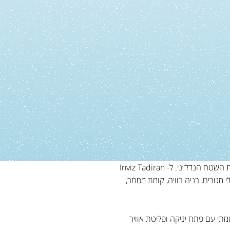
TADIRAN INVIZ הינו מזגן פורץ דרך המשנה את פני עולם מיזוג האוויר, שומר על חזות המבנים ומנצל ביעילות את השטח הנדל״ני. ל- Inviz Tadiran
 מגורים, בניה רוויה, קומת מסחר,
 קומתי עם פתח יניקה ופליטת אוויר