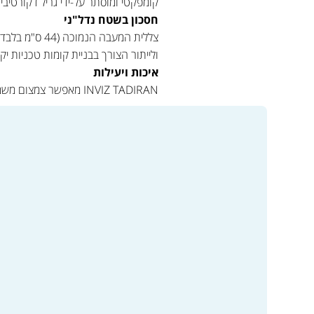
קומפקטי ומוסתר על-ידי גריל דקורטיבי 
חסכון בשטח נדל"ני
צללית המעבה
ולייתור הצורך בבניית קומות טכניות יק
איכות ויעילות
INVIZ TADIRAN מאפשר צמצום משמעותי של עוצמת הרעש באמצעות השימוש קירור וחימום אופטימאליות בהתאם לעונות השנה.