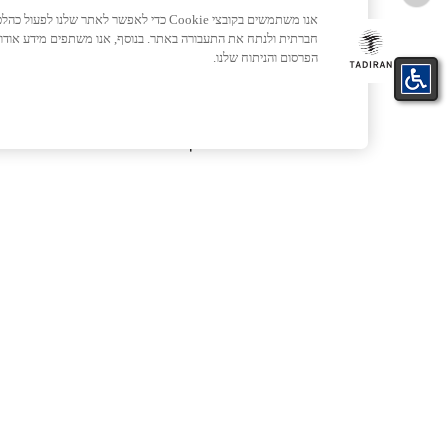
ENERGY TADIRAN משווקות בישראל
אנו משתמשים בקובצי Cookie כדי לאפשר לאתר ש
בבלעדית את מערכות ה- VRF המתקדמות
חברתית ולנתח את התעבורה באתר. בנוסף, אנו משתפים מידע אוד
של ענקית המיזוג היפנית TOSHIBA
הפרסום והניתוח שלנו.
המתמחה בפיתוח פתרונות פרימיום ...
לעמוד הכתבה >
24/03/2019
דקה אחת
ניווט מהיר
שירות ל