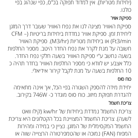
(יחידות מטריות). אין למדוד תפוקה בכ"ס, כפי שנהוג בפי
כולנו.
ספיקת אוויר
ספיקת האוויר מציגה לנו את נפח האוויר שעובר דרך המזגן
ליחידת זמן. ספיקת אוויר נמדדת ביחידות בריטיות (CFM –
Ft3/min) או ביחידות מטריות (M3/hr). ספיקת האוויר
חשובה על מנת לקרר את נפח החדר היטב. מספר החלפות
בשעה נחשב ע"י ספיקת האוויר בשעה חלקי נפח החדר.
כלל אצבע יש לוודא כי מספר החלפות האוויר בחדר תהיה כ
10 החלפות בשעה על מנת לקבל קירור אידיאלי.
כוח סוס
יחידת מידה להספק השגורה בפי הכל, אך אינה מתאימה
להגדרת תפוקת מיזוג. כוח סוס מוגדר כ- 746W בקירוב.
צריכת חשמל
צריכת החשמל נמדדת ביחידות של kw/hr (קילו וואט
לשעה). צריכת החשמל המצויינת בכל הקטלוגים היא צריכת
החשמל המקסימלית של המזגן. נציין כי במידה ומהירות
המפוח (FAN) נמוכה או שהטמפרטורה הרצוייה שווה או