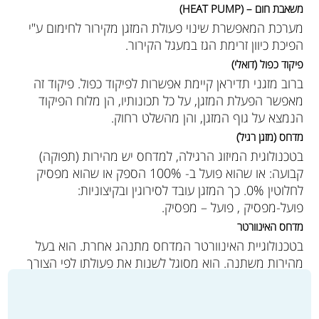
משאבת חום – (HEAT PUMP)
מערכת המאפשרת שינוי פעולת המזגן מקירור לחימום ע"י
הפיכת כיוון זרימת הגז במעגל הקירור.
פיקוד כפול (דואלי)
ברוב מזגני תדיראן קיימת אפשרות לפיקוד כפול. פיקוד זה
מאפשר הפעלת המזגן, על כל תכונותיו, הן מלוח הפיקוד
הנמצא על גוף המזגן, והן מהשלט רחוק.
מדחס (מזגן רגיל)
בטכנולוגית המיזוג הרגילה, למדחס יש מהירות (תפוקה)
קבועה: או שהוא פועל ב- 100% הספק או שהוא מפסיק
לחלוטין 0%. כך המזגן עובד לסירוגין ובקיצוניות:
פועל-מפסיק , פועל – מפסיק.
מדחס האינוורטר
בטכנולוגיית האינוורטר המדחס מתנהג אחרת. הוא בעל
מהירות משתנה. הוא מסוגל לשנות את פעולתו לפי הצורך
(בכל טווח שבין 0% ל-100%) בנוסף, המדחס יודע לקבוע
את התפוקה הדרושה ובכך מאפשר חיסכון משמעותי
בצריכת החשמל.