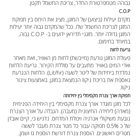
גבוהה מטמפרטורת החדר, צריכת החשמל תקטן.
C.O.P
מקדם יעילות (ביצוע) של המזגן, מציג את היחס בין תפוקת
המזגן לצריכת החשמל שלו. ככל שהמקדם גבוה יותר יעילות
המזגן גדולה יותר. מזגני תדיראן ידועים ב- C.O.P גבוה,
במיוחד בחימום.
גריעת לחות
פעולת המזגן גורעת (מייבשת) לחות מן האוויר, זאת מאחר
ואדי המים באוויר מתעבים על סוללת הקירור. גריעת הלחות
נמדדת ביחידות של ליטר לשעה (Lit/hr). הלחות הנגרעת
נאספת את בריכת ניקוז הנמצאת במזגן, באמצעות צינור
ניקוז.
תפוקת אורך צנרת מקסימלי בין יחידותה
לכל מזגן מוגדר אורך צנרת מקסימלי בין היחידה הפנימית
(מאדה) ליחידה החיצונית (מעבה). הגבלה על אורך הצנרת
נובעת משיקולי אנרגיה ויכולת המדחס. נדגיש כי, קיים אובדן
של כ 0.5% תפוקה עבור כל מטר צנרת מעבר לששה
מטרים ראשונים. הוספת צנרת דורשת הוספת גז ושמן,