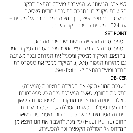
לפי צרכי המשתמש. המערכת פועלת בהתאם לתקני
תקשורת מקובלים ונתמכת בתוכנה ייחודית לשליטה
במערכת ממחשב אישי, וכן תמיכה במספר רב של מזגנים –
עד 1024 מזגנים ליחידת בקרה אחת.
SET-POINT
הטמפרטורה הרצוייה למשתמש באזור ההמוזג.
הטמפרטורה שנקבעה ע"י המשתמש מועברת לפיקוד המזגן
ובהתאם, הפיקוד מפסיק ומפעיל את המדחס ובכך משתנה
גם מהירות המפוח (FAN). הפיקוד מקבל את טמפרטורת
החדר ופועל בהתאם ל- Set-Point.
DE-ICER
מערכת המונעת קפיאת הסוללה החיצונית (המעבה)
בתקופת החורף. כאשר המערכת מזהה כי, טמפרטורת
סוללת היחידה החיצונית מתקרבת לטמפרטורת קיפאון
מתבצעת פעולת הפשרת הסוללה ע"י הפסקת עבודת
היחידה הפנימית, למשך כ-10 דקות והיפוך כיוון משאבת
החום (Heat Pump) על מנת להעביר את הגז היוצא מן
המדחס אל הסוללה הקפואה וכך להפשירה.