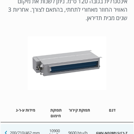
אינטגרלית בגובה 120 ס"מ. ניתן לשנות את מיקום
האוויר החוזר מאחורי לתחתי, בהתאם לצורך. אחריות 3
שנים מבית תדיראן.
דגם
תפוקת קירור
תפוקת
מידות ע-ר-ג
חימום
10900
200/710/462 mm
9600 btu/h
GMV-ND28PLS/C1-T