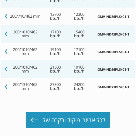
btu/h
13700
12300
200/710/462 mm
GMV-ND36PLS/C1-T
btu/h
btu/h
200/1010/462
17100
15400
GMV-ND45PLS/C1-T
mm
btu/h
btu/h
200/1010/462
19100
17100
GMV-ND50PLS/C1-T
mm
btu/h
btu/h
200/1010/462
21500
19100
GMV-ND56PLS/C1-T
mm
btu/h
btu/h
200/1310/462
27300
24200
GMV-ND71PLS/C1-T
mm
btu/h
btu/h
לכל אביזרי פיקוד ובקרה של