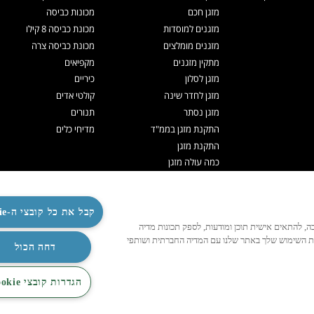
מזגן חכם
מכונות כביסה
מזגנים למוסדות
מכונת כביסה 8 קילו
מזגנים מומלצים
מכונת כביסה צרה
מתקין מזגנים
מקפיאים
מזגן לסלון
כיריים
מזגן לחדר שינה
קולטי אדים
מזגן נסתר
תנורים
התקנת מזגן בממ"ד
מדיחי כלים
התקנת מזגן
כמה עולה מזגן
תיקון מזגנים
ניקוי מזגן
תדיראן אקספרט
קבל את כל קובצי ה-Cookie
לנו לפעול כהלכה, להתאים אישית תוכן ומודעות, לספק תכונות מדיה
מערכות VRF
ות השימוש שלך באתר שלנו עם המדיה החברתית ושותפי
TOSHIBA VRF
דחה הכול
TADIRAN VRF PRIME
הגדרות קובצי Cookie