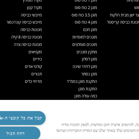
וש
מזגן 2 כוח סוס
מקרר קטן
צר ישן מבית הלקוח
מזגן 3.5 כוח סוס
מייבשי כביסה
ונת כביסה קריסטל
מזגן 4 כוח סוס
מייבש כביסה קונדנסור
מזגן חכם
מכונות כביסה
מזגנים למוסדות
מכונת כביסה 8 קילו
מזגנים מומלצים
מכונת כביסה צרה
מתקין מזגנים
מקפיאים
מזגן לסלון
כיריים
מזגן לחדר שינה
קולטי אדים
מזגן נסתר
תנורים
התקנת מזגן בממ"ד
מדיחי כלים
התקנת מזגן
כמה עולה מזגן
תיקון מזגנים
ניקוי מזגן
תדיראן אקספרט
קבל את כל קובצי ה-Cookie
לנו לפעול כהלכה, להתאים אישית תוכן ומודעות, לספק תכונות מדיה
מערכות VRF
ות השימוש שלך באתר שלנו עם המדיה החברתית ושותפי
TOSHIBA VRF
דחה הכול