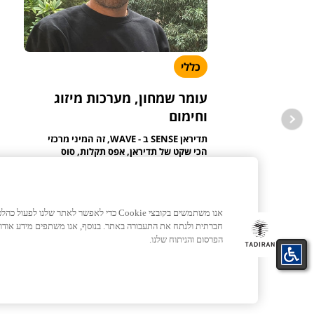
כללי
עומר שמחון, מערכות מיזוג
וחימום
תדיראן SENSE ב - WAVE, זה המיני מרכזי
הכי שקט של תדיראן, אפס תקלות, סוס
עבודה
לעמוד הכתבה >
אנו משתמשים בקובצי Cookie כדי לאפשר לאתר ש
10/01/2021
דקה אחת
חברתית ולנתח את התעבורה באתר. בנוסף, אנו משתפים מידע אוד
הפרסום והניתוח שלנו.