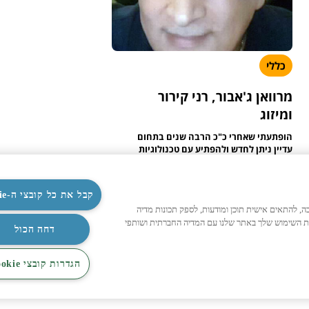
כללי
מרוואן ג'אבור, רני קירור
ומיזוג
הופתעתי שאחרי כ"כ הרבה שנים בתחום
עדיין ניתן לחדש ולהפתיע עם טכנולוגיות
חדשניות ומזגן שקט כ"כ, שרק מרגישים
אותו, לא ...
קבל את כל קובצי ה-Cookie
לעמוד הכתבה >
לנו לפעול כהלכה, להתאים אישית תוכן ומודעות, לספק תכונות מדיה
ות השימוש שלך באתר שלנו עם המדיה החברתית ושותפי
10/01/2021
דקה אחת
דחה הכול
הגדרות קובצי Cookie