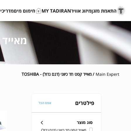
התאמת מזגן
מיזוג אוויר
MY TADIRAN
חימום מים
מדריכים
מאייד קס
Main Expert
/ מאייד קסט חד כיווני (דגם גדול) - TOSHIBA
פילטרים
אפס הכל
סוג מוצר
מאייד קסט חד כיווני (דגם גדול)