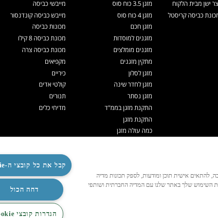
צר ישן מבית הלקוח
מזגן 3.5 כוח סוס
מייבשי כביסה
ונת כביסה קריסטל
מזגן 4 כוח סוס
מייבש כביסה קונדנסור
מזגן חכם
מכונות כביסה
מזגנים למוסדות
מכונת כביסה 8 קילו
מזגנים מומלצים
מכונת כביסה צרה
מתקין מזגנים
מקפיאים
מזגן לסלון
כיריים
מזגן לחדר שינה
קולטי אדים
מזגן נסתר
תנורים
התקנת מזגן בממ"ד
מדיחי כלים
התקנת מזגן
כמה עולה מזגן
תיקון מזגנים
ניקוי מזגן
תדיראן אקספרט
קבל את כל קובצי ה-Cookie
לנו לפעול כהלכה, להתאים אישית תוכן ומודעות, לספק תכונות מדיה
מערכות VRF
ות השימוש שלך באתר שלנו עם המדיה החברתית ושותפי
TOSHIBA VRF
דחה הכול
TADIRAN VRF PRIME
הגדרות קובצי Cookie