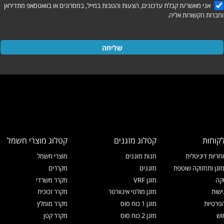
אני מאשר/ת קבלת עדכונים, הצעות והטבות במייל, במסרונים או בוואטסאפ מתדיראן
וחברות הקשורות אליה.
שליחה
קוחות
קטלוג מזגנים
קטלוג מוצרי חשמל
ריות דיגיטלית
חנות מזגנים
מוצרי חשמל
זגן ותחזוקה שוטפת
מזגנים
מקררים
קה
מזגן VRF
מקרר משרדי
ישות
מזגן מולטי אינוורטר
מקרר זכוכית
הפרטיות
מזגן 1 כוח סוס
מקרר מומלץ
וש
מזגן 2 כוח סוס
מקרר קטן