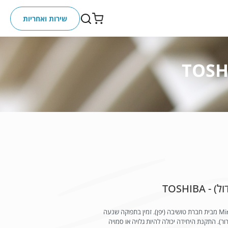
שירות ואחריות
TOSHIB
מאייד קסט חד כיווני למערכות VRF ו-Mini VRF מבית חברת טושיבה (יפן). זמין בתפוקה שנעה
15 BTU (קירור) עד 24,200 BTU (קירור). התקנת היחידה יכולה להיות גלויה או סמויה