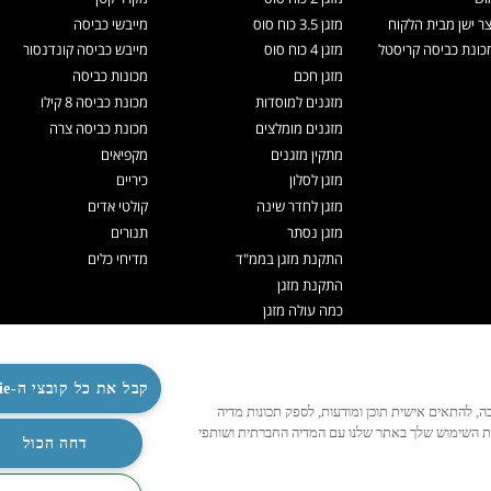
צר ישן מבית הלקוח
מזגן 3.5 כוח סוס
מייבשי כביסה
ונת כביסה קריסטל
מזגן 4 כוח סוס
מייבש כביסה קונדנסור
מזגן חכם
מכונות כביסה
מזגנים למוסדות
מכונת כביסה 8 קילו
מזגנים מומלצים
מכונת כביסה צרה
מתקין מזגנים
מקפיאים
מזגן לסלון
כיריים
מזגן לחדר שינה
קולטי אדים
מזגן נסתר
תנורים
התקנת מזגן בממ"ד
מדיחי כלים
התקנת מזגן
כמה עולה מזגן
תיקון מזגנים
ניקוי מזגן
תדיראן אקספרט
קבל את כל קובצי ה-Cookie
לנו לפעול כהלכה, להתאים אישית תוכן ומודעות, לספק תכונות מדיה
מערכות VRF
ות השימוש שלך באתר שלנו עם המדיה החברתית ושותפי
TOSHIBA VRF
דחה הכול
TADIRAN VRF PRIME