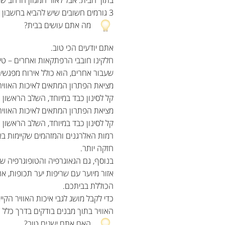
3 גורמים חשובים שיש להביא בחשבון בעת חיפוש מערכת איכות האוויר המתאימה לביתכם
מה אתם עושים בבית?
אתם יודעים הכי טוב.
חלקינו חובבי הרפתקאות ואחרים – טיפ
שעבור אחרים, הוא כולל אירוח מפגשים
מציאת הפתרון המתאים לאיכות האוויר
קל לסינון כבד במיוחד, השלב הראשון
מציאת הפתרון המתאים לאיכות האוויר
קל לסינון כבד במיוחד, השלב הראשון
רמות האלרגנים והמזהמים שקיימות בא
חזקה יותר.
בנוסף, גם הגאוגרפיה והטופוגרפיה של 
אזור מיוער עם שריפות יער תכופות, או
הכוללת בביתכם.
כדי לקבל מושג לגבי איכות האוויר הקי
האוויר בתוך מבנים בודקים בדרך כלל 
האם אתם ישנים טוב?