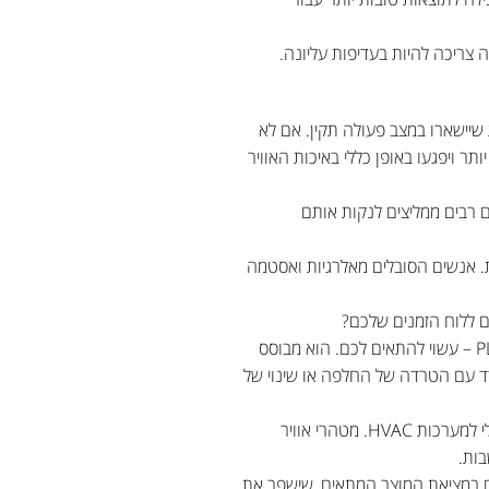
צריכה להיות בעדיפות עליונה.
 שיישארו במצב פעולה תקין. אם לא
יותר ויפגעו באופן כללי באיכות האוויר
ם רבים ממליצים לנקות אותם
ות. אנשים הסובלים מאלרגיות ואסטמה
ם ללוח הזמנים שלכם?
של תדיראן – מוצר איכות האוויר מסוג PLUG&PLAY – עשוי להתאים לכם. הוא מבוסס
ודד עם הטרדה של החלפה או שינוי של
רכיב TADIRAN AIROW משתלב בקלות ברוב מערכות המיזוג הקיימות, כך שהוא למעשה פתרון טיהור אוויר אידאלי למערכות HVAC. מטהרי אוויר
 במציאת המוצר המתאים, שישפר את