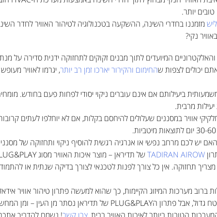
טובים יותר.
יש
מזמננו בחדרי השינה, ההשקעה בטכנולוגיה לטיהור האוויר לחדר השינה 
וויר נקי?
 והאלקטרוניים המיועדים לתוך מבנים זקוקים לתחזוקה ידנית סדירה על מנת
תם יכולים לצפות ש
החימום והקירור יארכו זמן רב יותר
, יגרמו לאוויר מעופש 
 משמעותית ביעילותם אם אינם עוברים ניקוי יסודי לפחות פעם בחודש. מומחי
עילות מרבית.
 חלקיקי אוויר במסננים שעלולים להיחסם בקלות, אם לא יוחלפו לעתים קרוב
אם יש לכם מרחב נפשי או אנרגיה רגשית להוסיף ניקוי ותחזוקה של מסנני
רון
TADIRAN AIROW
ינו מצריך תחזוקה. אין כל צורך לפנות לטכנאי לצורך בדיקה שנתית או להתמ
של תדיראן נסתר מן העין – ומן המחשבות.
ערכות הטובות ביותר לאיכות האוויר בבית,
צרו קשר
! נשמח להדריך אתכם