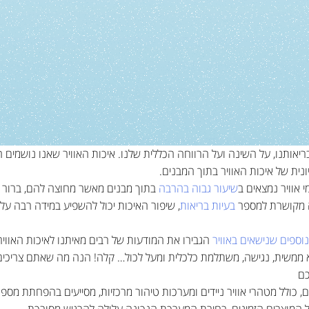
בריאותנו, על השינה ועל הרווחה הכללית שלנו. איכות האוויר שאנו נושמים ה
ית של איכות האוויר בתוך המבנים.
שיעור גבוה בהרבה
בתוך מבנים מאשר מחוצה להם, ברור כי
ויה מקושרת למספר
בעיות בריאות
, שיפור האיכות יכול להשפיע במידה רבה ע
נוספים שנישאים באוויר
הגבירו את המודעות של רבים מאיתנו לאיכות האוויר
היא ממשית, נגישה, משתלמת כלכלית ומעל לכול… קלה! הנה מה שאתם צריכי
כם
ים, כולל מטהרי אוויר ניידים ומערכות טיהור מרכזיות, מסייעים בהפחתת מס
ל המוצרים הזמינים, בחירת המערכת הנכונה עלולה להרגיש מסובכת.