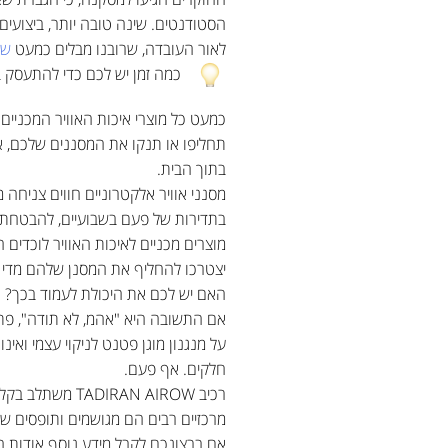
הסטודנטים. שינה טובה יותר, ביצועים 
לאור העובדה, שרובנו מבלים כמעט
של
כמה זמן יש לכם כדי להתעסק בא
כמעט כל מוצרי איכות האוויר המכניים
תחליפו או תנקו את המסננים שלכם, א
בתוך הבית.
מסנני אוויר אלקטרוניים חווים צניחה
בתדירות של פעם בשבועיים, להבטחת י
מוצרים מכניים לאיכות האוויר לוכדים
יצטרכו להחליף את המסנן שלהם מדי 30-60 יום לתוצאות מיטביות.
האם יש לכם את היכולת לעמוד בכך? ה
אם התשובה היא "אהמ, לא תודה", פת
על מנגנון מוגן פטנט לניקוי עצמי וא
חלקים. אף פעם.
מרכזיים רבים הם מגושמים ותופסים שטח גדול, אבל פתרון הPLUG&PLAY 
אם ברצונכם לקבל מידע נוסף אודות המ