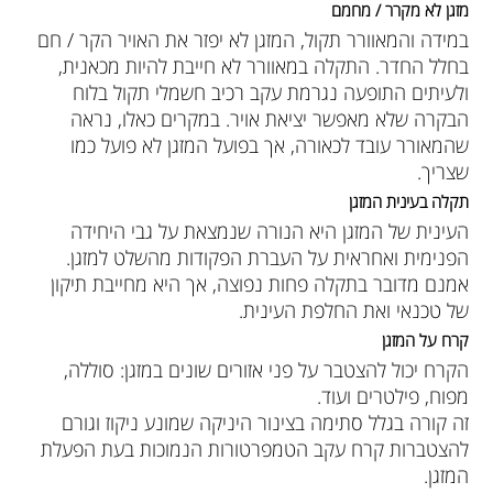
מזגן לא מקרר / מחמם
במידה והמאוורר תקול, המזגן לא יפזר את האויר הקר / חם
בחלל החדר. התקלה במאוורר לא חייבת להיות מכאנית,
ולעיתים התופעה נגרמת עקב רכיב חשמלי תקול בלוח
הבקרה שלא מאפשר יציאת אויר. במקרים כאלו, נראה
שהמאורר עובד לכאורה, אך בפועל המזגן לא פועל כמו
שצריך.
תקלה בעינית המזגן
העינית של המזגן היא הנורה שנמצאת על גבי היחידה
הפנימית ואחראית על העברת הפקודות מהשלט למזגן.
אמנם מדובר בתקלה פחות נפוצה, אך היא מחייבת תיקון
של טכנאי ואת החלפת העינית.
קרח על המזגן
הקרח יכול להצטבר על פני אזורים שונים במזגן: סוללה,
מפוח, פילטרים ועוד.
זה קורה בגלל סתימה בצינור היניקה שמונע ניקוז וגורם
להצטברות קרח עקב הטמפרטורות הנמוכות בעת הפעלת
המזגן.