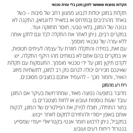
תקלות נפוצות שאפשר לתקן מזגן בלי עזרת טכנאי
תקלות במזגן יכולות לנבוע ממגוון רחב של סיבות – כשל
באחד מהרכיבים (במדחס או במאייד לדוגמא), התקנה לא
נכונה של המזגן, בלאי טבעי, חוסר תחזוקה ועוד.
במקרים רבים, ניתן לאתר את התקלה לבד וגם לתקן אותה
ללא עזרה של טכנאי מוסמך.
עם זאת, במידה והתקלה חוזרת על עצמה לעיתים תכופות,
או במקרים בהם אתם לא בטוחים מהו היקף התקלה, יש
לקדם תיקון מזגן על ידי טכנאי מוסמך. התעסקות עם תקלות
שאינכם מכירים יכולה לגרום נזק רב למזגן, לתשתיות מיזוג
האויר, וחמור מכך – להעמיד אתכם במצבים מסוכנים.
ריח רע מהמזגן
מדובר בתופעה נפוצה מאוד, שמתרחשת בעיקר אם המזגן
עובד שעות נוספות ועובש או לחות מצטברים בו.
בתור התחלה, תוכלו לפרק את הפילטרים של המזגן, לנקות
אותם באופן ייסודי ולהחזירם למקום לאחר ייבוש.
במקביל, ניתן לרכוש חומר אנטי-בקטריאלי ייעודי שמסייע
בנטרול ריחות רעים ועובש.