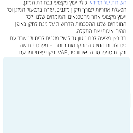
השירות של תדיראן
כולל יעוץ מקצועי בבחירת המזגן,
הפעלת אחריות לצורך תיקון מזגנים, עזרה בתפעול המזגן וכל
ייעוץ מקצועי אחר מהטכנאים והמומחים שלנו. לכל
המומחים שלנו ההסכמות הדרושות על מנת לתקן באופן
מהיר ואיכותי את התקלה.
תדיראן מציעה לכם מגוון גדול של מזגנים לבית ולמשרד עם
טכנולוגיות המיזוג המתקדמות ביותר – מערכות חישה
ובקרת טמפרטורה, אינוורטר, VAF, ניקוי עצמי ומניעת
ריחות רעים.
עם בלאי נמוך ביחס למתחרים בשוק, תמורה לאורך זמן
במחירים אטרקטיביים, תדיראן היא הבחירה הטבעית
כשמדובר בפתרונות מיזוג אויר.
מעבר לקטלוג המוצרים ולרכישה >>