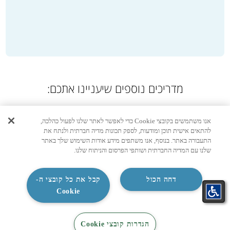
מדריכים נוספים שיעניינו אתכם:
אנו משתמשים בקובצי Cookie כדי לאפשר לאתר שלנו לפעול כהלכה,
להתאים אישית תוכן ומודעות, לספק תכונות מדיה חברתית ולנתח את
התעבורה באתר. בנוסף, אנו משתפים מידע אודות השימוש שלך באתר
שלנו עם המדיה החברתית ושותפי הפרסום והניתוח שלנו.
דחה הכול
קבל את כל קובצי ה-
Cookie
מיזוג אוויר
טיהור אוויר
התאמת
קטלוג
קטלוג
צור קשר
הגדרות קובצי Cookie
הרפורמה בענף המיזוג והמעבר
כתבה שלישית 