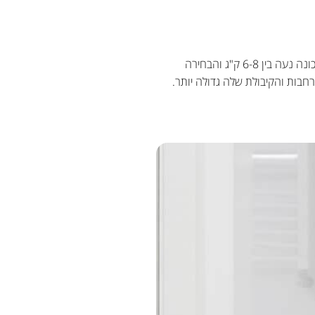
מכונת כביסה צרה מצוידת בפתח עליון ומתאימה לנישות צרות, הנפוצות בדירות או יחידות דיור קטנות. קיבולת המכונה נעה בין 6-8 ק"ג והבחירה
רחבות והקיבולת שלה גדולה יותר.