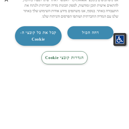
להתאים אישית תוכן ומודעות, לספק תכונות מדיה חברתית ולנתח את
לעמוד הכתבה >
לעמ
התעבורה באתר. בנוסף, אנו משתפים מידע אודות השימוש שלך באתר
שלנו עם המדיה החברתית ושותפי הפרסום והניתוח שלנו.
09/02/2025
2 דקות
12/01/2025
2 דקות
דחה הכול
קבל את כל קובצי ה-
Cookie
התאמת
קטלוג
קטלוג
ניווט מהיר
צור קשר
הגדרות קובצי Cookie
מזגן בקליק
מיזוג
חשמל
טבלת אחריות
תקנונים
אתרי סחר מורשים
קשרי משקיעים
מפת אתר
נקודות איסוף מוצרים קטנים
משווקים מורשים – מיזוג