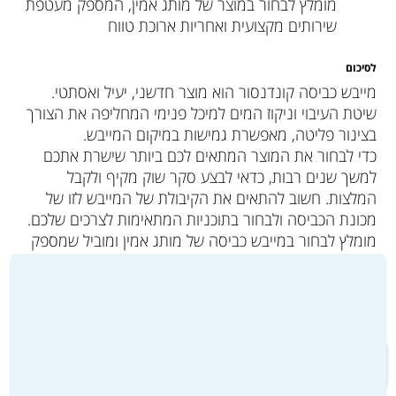
מומלץ לבחור במוצר של מותג אמין, המספק מעטפת
שירותים מקצועית ואחריות ארוכת טווח
לסיכום
מייבש כביסה קונדנסור הוא מוצר חדשני, יעיל ואסתטי.
שיטת העיבוי וניקוז המים למיכל פנימי המחליפה את הצורך
בצינור פליטה, מאפשרת גמישות במיקום המייבש.
כדי לבחור את המוצר המתאים לכם ביותר שישרת אתכם
למשך שנים רבות, כדאי לבצע סקר שוק מקיף ולקבל
המלצות. חשוב להתאים את הקיבולת של המייבש לזו של
מכונת הכביסה ולבחור בתוכניות המתאימות לצרכים שלכם.
מומלץ לבחור במייבש כביסה של מותג אמין ומוביל שמספק
אחריות מלאה ושירותי תחזוקה שוטפים.
למעבר לקטלוג המוצרים ולרכישה >>