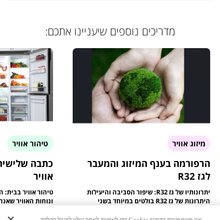
מדריכים נוספים שיעניינו אתכם:
מיזוג אוויר
טיהור אוויר
הרפורמה בענף המיזוג והמעבר
כתבה שלישית 
לגז R32
אוויר
יתרונותיו של גז R32: שיפור הסביבה והיעילות
טיהור אוויר בבית: 
היתרונות של גז R32 בולטים במיוחד בשני
ונוחות האוויר שאנח
היבטים מרכזיים. ראשית, הוא מקדם את הפחתת
ישיר על בריאותנו, 
ההשפעה ...
...
אנו משתמשים בקובצי Cookie כדי לאפשר לאתר שלנו לפעול כהלכה,