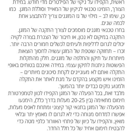
ראשית, הקפידו על ניקוי של הפילטרים מדי חודש. במידת
הצורך, הזמינו טכנאי לניקיון של המאייד וסוללת המזגן. כמו
כן, שימו לב – מילוי של גז המזגנים צריך להתבצע אחת
לכמה שנים.
בחרו טכנאי מזגנים מוסמכים לצורך התקנה של המזגן.
התקנה במיקום לא נכון, או חיבור של הצנרת בצורה לקויה
יכולים לגרום לדליפות ולעיתים לכשלים חמורים הרבה יותר.
זכרו – תחזוקה שוטפת של המזגן עשויה לחסוך הוצאות
מיותרות על תיקון והחלפה של מזגנים. חלק מהתקלות
הפשוטות ניתנות לתיקון עצמי. במידה ואינכם בטוחים באופי
התקלה ואתם לא מעוניינים לקחת סיכונים מיותרים –
הזמינו איש מקצוע בהקדם על מנת לאתר את התקלה
ולמנוע נזקים כבדים יותר בהמשך.
מלבד זאת, בכל הפעלה של המזגן הקפידו לכוון לטמפרטורת
חימום מתאימה (בין 20-25 מעלות בדרך כלל), הימנעו
מהפעלה של המזגן בתנאי קור קיצוני ומתחת לאפס מעלות,
אפשרו למדחס מנוחה כדי לא לגרום לו מאמץ יתר ובלאי
מואץ, והקפידו על כיוון של פתחי האוורור כלפי מטה כדי
להבטיח חימום אחיד של כל חלל החדר.