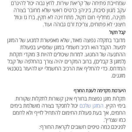
שמחייבת פתיחה של קריאת שירות. לחץ גבוה יכול להיגרם
עקב מגוון סיבות, ביניהן: כרטיס ראשי שלא מחובר בצורה
תקינה, מחליף חום תקול, מתח זינה לא תקין, ברז גז ונוזל
חיצוני לא פתוחים, צריכת זרם גבוהה ועוד.
קבל תקול
מדובר בתקלה נפוצה מאוד, שלא מאפשרת למנוע של המזגן
לפעול. הקבל הוא רכיב חשמלי במזגן שמסייע בפעולת
ההתנעה של המנוע. למרות שיכולים להיות 3 מוקדי תקלות
(למזגן 3 קבלים), ברוב המקרים יהיה צורך בהחלפה של קבל
המדחס. כדי להחליף את הרכיב החשמלי יש להיעזר בטכנאי
מזגנים.
היערכות מקדימה לעונת החורף
תקלות מזגן נפוצות בחורף אינן קשורות לתקלות שקורות
בימי הקיץ.
המזגן שלכם
יכול לתפקד בצורה מושלמת בימים
החמים, אך בעת פעולת החימום להתחיל לזייף ולא לחמם
כמו שצריך.
לפניכם כמה טיפים חשובים לקראת החורף: