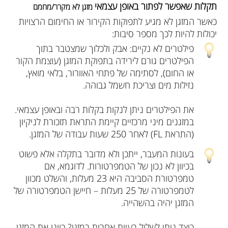
תקלות שאפשר לפתור באופן עצמאי
מזגן לא מקרר/מחמם
כאשר המזגן לא מגיע לתפוקות הקירור או החימום הרצויות
יכולות להיות לכך מספר סיבות:
פילטרים לא נקיים: אבק ולכלוך שמצטבר בתוך
הפילטרים גורם לירידה בתפוקת המזגן (עוצמת הקור
או החום), לסתימה של פתחי האוורור, בלאי מואץ,
נזילות מים וצריכת חשמל גבוהה.
את הפילטרים ניתן לנקות בקלות רבה ובאופן עצמאי.
במזגנים מיני מרכזיים קיימת התראת תזכורת לניקיון
(התראת FL) לאחר 250 שעות עבודה של המזגן.
בעונות המעבר, ייתכן ולא מדובר בתקלה אלא פשוט
בכיוון לא נכון של הטמפרטורות. לדוגמא, אם
טמפרטורת הסביבה היא 23 מעלות, והשלט מכוון
לטמפרטורה של 25 מעלות – חיישן הטמפרטורה של
המזגן יהיה בהשהייה.
כיצד ניתן לשלול בעיות אחרות במזגן? כוונו את המזגן