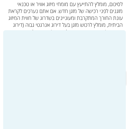
לסיכום, מומלץ להתייעץ עם
מומחי מיזוג אוויר
או טכנאי
מזגנים לפני רכישה של מזגן חדש. אם אתם נערכים לקראת
עונת החורך המתקרבת ומעוניינים בשדרוג של חווית המיזוג
הביתית, מומלץ לרכוש מזגן בעל דירוג אנרגטי גבוה (דירוג
אנרגטי A הוא הגבוה והמומלץ ביותר), וכמובן להתאים את
ההספק שלו לצרכים האישיים שלכם.
זכרו – בחירה חכמה של מזגן מתקדם תשדרג פלאים את
החוויה שלכם, ותאפשר לכם להנות ממזגן איכותי, בטוח
במינימום תקלות של המזגן בחורף.
מעבר לקטלוג המוצרים ולרכישה >>