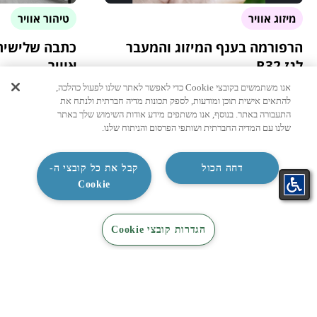
מיזוג אוויר
טיהור אוויר
הרפורמה בענף המיזוג והמעבר
כתבה שלישית 
לגז R32
אוויר
יתרונותיו של גז R32: שיפור הסביבה והיעילות
טיהור אוויר בבית: 
אנו משתמשים בקובצי Cookie כדי לאפשר לאתר שלנו לפעול כהלכה,
היתרונות של גז R32 בולטים במיוחד בשני
ונוחות האוויר שאנח
להתאים אישית תוכן ומודעות, לספק תכונות מדיה חברתית ולנתח את
היבטים מרכזיים. ראשית, הוא מקדם את הפחתת
ישיר על בריאותנו, 
התעבורה באתר. בנוסף, אנו משתפים מידע אודות השימוש שלך באתר
ההשפעה ...
...
שלנו עם המדיה החברתית ושותפי הפרסום והניתוח שלנו.
לעמוד הכתבה >
לעמ
דחה הכול
קבל את כל קובצי ה-
09/02/2025
2 דקות
12/01/2025
2 דקות
Cookie
התאמת
קטלוג
קטלוג
צור קשר
הגדרות קובצי Cookie
מזגן בקליק
מיזוג
חשמל
ניווט מהיר
טבלת אחריות