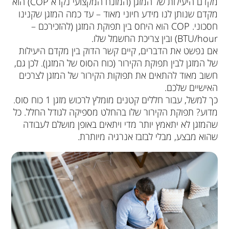
מקדם היעילות של המזגן (המונח המקצועי נקרא COP) הוא
מקדם שנותן לנו מידע חיוני מאוד – עד כמה המזגן שקנינו
חסכוני. COP הוא היחס בין תפוקת המזגן (להזכירכם –
BTU/hour) ובין צריכת החשמל שלו.
אם נפשט את הדברים, קיים קשר הדוק בין מקדם היעילות
של המזגן לבין תפוקת הקירור (כוח הסוס של המזגן). לכן גם,
חשוב מאוד להתאים את תפוקות הקירור של המזגן לצרכים
האישיים שלכם.
כך למשל, עבור חללים קטנים מומלץ לרכוש מזגן 1 כוח סוס.
מדוע? תפוקת הקירור שלו בהחלט מספיקה לגודל החלל. כל
שהמזגן לא יתאמץ יותר מדי ויתאים באופן מושלם לעבודה
שהוא מבצע, מבלי לבזבז אנרגיה מיותרת.