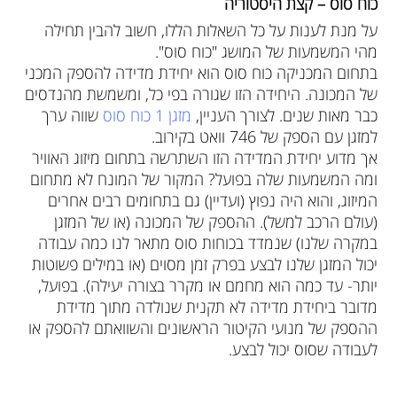
כוח סוס – קצת היסטוריה
על מנת לענות על כל השאלות הללו, חשוב להבין תחילה
מהי המשמעות של המושג "כוח סוס".
בתחום המכניקה כוח סוס הוא יחידת מדידה להספק המכני
של המכונה. היחידה הזו שגורה בפי כל, ומשמשת מהנדסים
כבר מאות שנים. לצורך העניין,
מזגן 1 כוח סוס
שווה ערך
למזגן עם הספק של 746 וואט בקירוב.
אך מדוע יחידת המדידה הזו השתרשה בתחום מיזוג האוויר
ומה המשמעות שלה בפועל? המקור של המונח לא מתחום
המיזוג, והוא היה נפוץ (ועדיין) גם בתחומים רבים אחרים
(עולם הרכב למשל). ההספק של המכונה (או של המזגן
במקרה שלנו) שנמדד בכוחות סוס מתאר לנו כמה עבודה
יכול המזגן שלנו לבצע בפרק זמן מסוים (או במילים פשוטות
יותר- עד כמה הוא מחמם או מקרר בצורה יעילה). בפועל,
מדובר ביחידת מדידה לא תקנית שנולדה מתוך מדידת
ההספק של מנועי הקיטור הראשונים והשוואתם להספק או
לעבודה שסוס יכול לבצע.