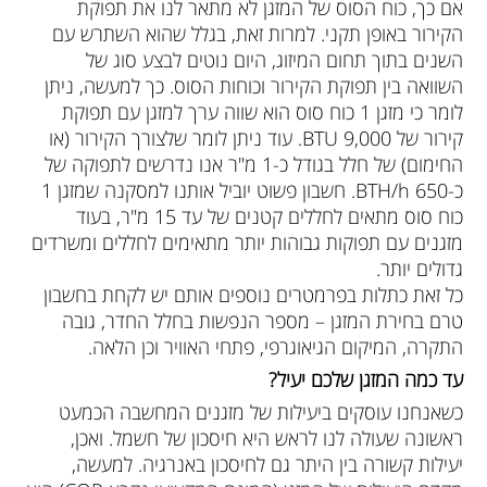
אם כך, כוח הסוס של המזגן לא מתאר לנו את תפוקת
הקירור באופן תקני. למרות זאת, בגלל שהוא השתרש עם
השנים בתוך תחום המיזוג, היום נוטים לבצע סוג של
השוואה בין תפוקת הקירור וכוחות הסוס. כך למעשה, ניתן
לומר כי מזגן 1 כוח סוס הוא שווה ערך למזגן עם תפוקת
קירור של 9,000 BTU. עוד ניתן לומר שלצורך הקירור (או
החימום) של חלל בגודל כ-1 מ"ר אנו נדרשים לתפוקה של
כ-650 BTH/h. חשבון פשוט יוביל אותנו למסקנה שמזגן 1
כוח סוס מתאים לחללים קטנים של עד 15 מ"ר, בעוד
מזגנים עם תפוקות גבוהות יותר מתאימים לחללים ומשרדים
גדולים יותר.
כל זאת כתלות בפרמטרים נוספים אותם יש לקחת בחשבון
טרם בחירת המזגן – מספר הנפשות בחלל החדר, גובה
התקרה, המיקום הגיאוגרפי, פתחי האוויר וכן הלאה.
עד כמה המזגן שלכם יעיל?
כשאנחנו עוסקים ביעילות של מזגנים המחשבה הכמעט
ראשונה שעולה לנו לראש היא חיסכון של חשמל. ואכן,
יעילות קשורה בין היתר גם לחיסכון באנרגיה. למעשה,