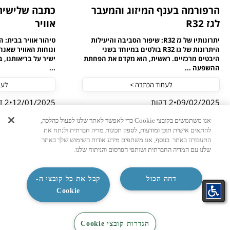
הרפורמה בענף המיזוג והמעבר
כתבה שלישית 
לגז R32
אוויר
יתרונותיו של גז R32: שיפור הסביבה והיעילות
טיהור אוויר בבית: 
היתרונות של גז R32 בולטים במיוחד בשני
ונוחות האוויר שאנח
היבטים מרכזיים. ראשית, הוא מקדם את הפחתת
ישיר על בריאותנו, 
ההשפעה ...
...
לעמוד הכתבה >
לעמ
09/02/2025
2 דקות
12/01/2025
2 דקות
אנו משתמשים בקובצי Cookie כדי לאפשר לאתר שלנו לפעול כהלכה,
להתאים אישית תוכן ומודעות, לספק תכונות מדיה חברתית ולנתח את
התעבורה באתר. בנוסף, אנו משתפים מידע אודות השימוש שלך באתר
שלנו עם המדיה החברתית ושותפי הפרסום והניתוח שלנו.
ניווט מהיר
דחה הכול
קבל את כל קובצי ה-
Cookie
טבלת אחריות
תקנונים
התאמת
קטלוג
קטלוג
צור קשר
הגדרות קובצי Cookie
אתרי סחר מורשים