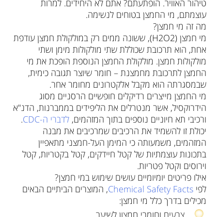
טיהור האוויר. הופתעתם? אתם לא היחידים. למרות
עוצמתם, מי החמצן בטוחים לנשימה.
מה זה מי חמצן?
מי חמצן (H2O2), ששונה ממים רק במולקולת חמצן עודפת
אחת, הוא תרכובת שכוללת שתי מולקולות מימן ושתי
מולקולות חמצן. מולקולת החמצן הנוספת הופכת את מי
החמצן לתרכובת מחמצנת – חומר שיוצר תגובה כימית,
שבמסגרתה הוא מקבל אלקטרונים מחומר אחר.
מי החמצן מייצרים רדיקלים חופשיים הרסניים מסוג
הידרוקסיל, אשר מנטרלים את הליפידים בממברנות, הדנ"א
ורכיבי תא חיוניים נוספים בתוך המזהמים,
לדברי ה-CDC
.
יכולת זו להשמיד את הרכיבים שמרכיבים את מבנה
המזהמים, משמעותה כי המימן העל-חמצני מתאפיין
בתכונות עוצמתיות של קטל חיידקים, קטל בקטריות, קטל
וירוסים וקטל פטריות.
אילו פריטים יומיומיים עושים שימוש במי חמצן?
לפי
Chemical Safety Facts
, המוצרים הביתיים הבאים
מכילים בדרך כלל מי חמצן:
צבעים וחומרי חמצון לשיער