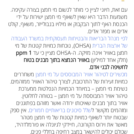
עם זאת, חיוני לציין כי מותר לנשום מי חמצן בצורה עקיפה.
משמעות הדבר היא שאין לשאוף מי חמצן ישירות על ידי
הכנסת האף לתוך הבקבוק או מילויו בנבולייזר, משאף, קולט
אדים או מפזר אדים.
לפי מנהל הבריאות והבטיחות תעסוקתית במשרד העבודה
של ארצות הברית
(OHSA), נוכחות כמויות קטנות של מי
חמצן באוויר אינה מזיקה. ה-OHSA מציין כי עד
1 ppm
(חלק אחד למיליון)
באוויר הנמצא בתוך מבנים בטוח
לחשיפה לבני אדם.
מכשירים לטיהור אוויר המבוססים על מי
חמצן
משחררים
כמויות זעירות של התרכובת, לצורך טיהור האוויר ממזהמים.
נשימת מי חמצן – במיוחד הכמויות הנפלטות ממערכת
טיהור אוויר המבוססת על מי חמצן – בטוחה לחלוטין.
אוויר בתוך מבנים שאיכותו ירודה ואשר מזוהם בפתוגנים
ומזהמים מקושר ל
שלל סיכונים בריאותיים חמורים
. אין ספק
שבטוח יותר לשאוף כמויות קטנות של מי חמצן מטהר
מאשר את וירוס הקורונה, חיידקי לגיונלה או פורמלדהיד,
שכולם יכולים להישאר במצב רחיפה בחללי פנים.