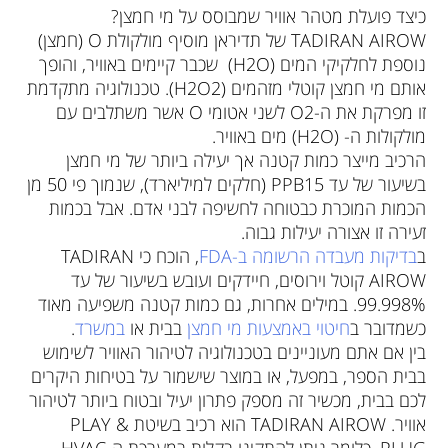
כיצד פועלת מטהר אוויר שמבוסס על מי חמצן?
TADIRAN AIROW
של תדיראן מוסיף מולקולת O (חמצן)
נוספת לחלקיקי המים (H2O) שכבר קיימים באוויר, והופך
אותם מי חמצן קוטלי מזהמים (H2O2).
טכנולוגיה מתקדמת
זו מפרקת את ה-
O2 לשני אטומי
O אשר משתלבים עם
מולקולות ה- (H2O) מים באוויר
.
הרכיב מייצר
כמות קטנה אך יעילה ביותר של
מי חמצן
בשיעור של עד PPB15 (חלקים למיליארד), שנמוך פי 50 מן
הכמות המוכרת כבטוחה לחשיפה לבני אדם. אבל בכמות
זעירה זו אצורה יעילות גבוה.
ב
בדיקות מעבדה הרשומה ב-FDA
, הוכח כי TADIRAN
AIROW קוטל וירוסים, חיידקים ועובש בשיעור של עד
99.998%. במילים אחרות, גם כמות קטנה משפיעה מאוד
כשמדובר ב
חיטוי באמצעות מי
חמצן
בבית או
במשרד
.
בין אם אתם מעוניינים בטכנולוגיה לטיהור האוויר לשימוש
בבית הספר, במפעל, או במוצר שישמור על בטיחות היקרים
לכם בבית, מכשיר זה מספק פתרון יעיל ובטוח ביותר לטיהור
אוויר. TADIRAN AIROW הוא רכיב בשיטת PLAY &
PLUG, כלומר ניתן להתקינו בקלות במערכת ה-HVAC