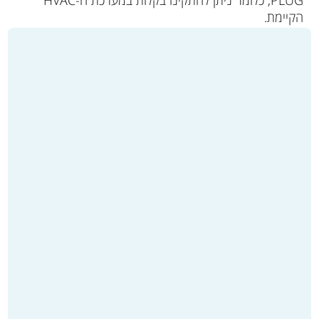
הקיימת.
מעוניינים במידע נוסף אודות האופן שבו מי חמצן יכולים
לנטרל פתוגנים, עובשים וחיידקים שנישאים באוויר?
צרו
קשר
עמנו כאן בתדיראן, למידע נוסף אודות טכנולוגיות
לטיהור האוויר הטובות ביותר לצורך מאבק במזהמים בחלל
שלכם. נשמח להדריך אתכם בחיפוש.