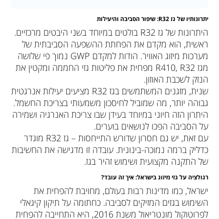
יתרונותיו של גז
R32:
שיפור הסביבה והיעילות
היתרונות של גז R32 בולטים במיוחד בשני היבטים מרכזיים.
ראשית, הוא מקדם את הפחתת ההשפעה הסביבתית של
מערכות מיזוג האוויר. הודות למקדם GWP נמוך פי שלושה
מגז R410, R32 מפחית את פליטות גזי החממה ומקטין את
הנזק לשכבת האוזון.
שנית, מזגנים המשתמשים בגז R32 מציעים יעילות אנרגטית
גבוהה יותר, מה שמוביל לחיסכון משמעותי בצריכת החשמל.
היתרון הזה חיוני במיוחד בעידן שבו צריכת האנרגיה ושמירה
על הסביבה הפכו לנושאים בוערים.
עם זאת, יש גם חסרון שדורש התייחסות – גז R32 מוגדר
כדליק ברמה נמוכה-בינונית. עובדה זו מדגישה את החשיבות
של התקנה מקצועית ושימוש זהיר בגז.
רגולציה על גזי מיזוג בישראל: איך זה עובד
?
ישראל, כמו מדינות רבות בעולם, מחויבת להפחית את
השימוש בגזים המזיקים לסביבה. כחתומה על תיקון קיגאלי
לפרוטוקול מונטריאול משנת 2016, היא התחייבה להפחית