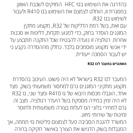
בהדרגה את השימוש בגזי HFC המזיקים לשכבת האוזון.
במסגרת זו, הוחלט לצמצם את השימוש בגז R410 ולעבור
לשימוש בגז R32.
עם זאת, בשל רמת הדליקות של R32, מקצוע מתקין
המזגנים הוסדר בחוק, כדי למנוע תקלות, דליפות או סכנות
אחרות. רגולציה זו נועדה להבטיח שכל התקנה תתבצע על
ידי אנשי מקצוע מוסמכים בלבד. כחלק מההסדרה נקבע כי
יש לעבור הסמכה ייעודית.
האתגרים במעבר לגז
R32
המעבר לגז R32 בישראל לא היה פשוט. העיכוב בהסדרת
מקצוע מתקיני המזגנים גרם למחסור משמעותי בשוק. מצד
אחד, הוגבלו מכסות היבוא של גז R410 ומצד שני, גז R32
לא היה זמין במידה מספקת בשל היעדר רגולציה. מצב זה
גרם למחירי בלוני הגז לעלות בצורה משמעותית ולחוסר
זמינות של שירותי מיזוג.
המשרד להגנת הסביבה פעל לצמצום פליטות גזי חממה, אך
המגבלות בשוק הדגישו את הצורך באישור חקיקה ברורה