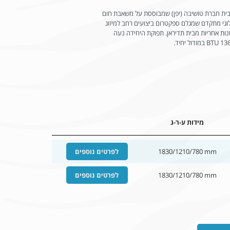
ת למערכת VRF מודולרית מבית חברת טושיבה (יפן) שמבוססת על משאבת חום
HR, Heat . פתרון טכנולוגי מתקדם שמגלם ספקטרום ביצועים רחב למיזוג
ר לצרכנים פרטיים, עסקיים ומוסדיים. 3 שנות אחריות מבית תדיראן. תפוקת היחידה נעה
מידות ע-ר-ג
1830/1210/780 mm
לפרטים נוספים
1830/1210/780 mm
לפרטים נוספים