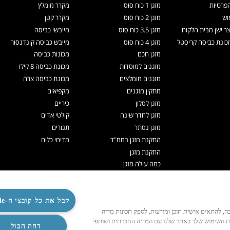
הפרטיות
מזגן 1 כוח סוס
מקרר מומלץ
וש
מזגן 2 כוח סוס
מקרר קטן
צר ישן מבית הלקוח
מזגן 3.5 כוח סוס
מייבשי כביסה
ונת כביסה קריסטל
מזגן 4 כוח סוס
מייבש כביסה קונדנסור
מזגן חכם
מכונות כביסה
מזגנים למוסדות
מכונת כביסה 8 קילו
מזגנים מומלצים
מכונת כביסה צרה
מתקין מזגנים
מקפיאים
מזגן לסלון
כיריים
מזגן לחדר שינה
קולטי אדים
מזגן נסתר
תנורים
התקנת מזגן בממ"ד
מדיחי כלים
התקנת מזגן
כמה עולה מזגן
תיקון מזגנים
ניקוי מזגן
תדיראן אקספרט
קבל את כל קובצי ה-Cookie
לנו לפעול כהלכה, להתאים אישית תוכן ומודעות, לספק תכונות מדיה
מערכות VRF
ות השימוש שלך באתר שלנו עם המדיה החברתית ושותפי
TOSHIBA VRF
דחה הכול