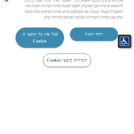
אנו משתמשים בקובצי Cookie כדי לאפשר לאתר שלנו לפעול כהלכה,
שירות לקוחות
להתאים אישית תוכן ומודעות, לספק תכונות מדיה חברתית ולנתח את
התעבורה באתר. בנוסף, אנו משתפים מידע אודות השימוש שלך באתר
שלנו עם המדיה החברתית ושותפי הפרסום והניתוח שלנו.
הפעלת אחריות דיגיטלית
תפעול המזגן ותחזוקה שוטפת
דחה הכול
קבל את כל קובצי ה-
ביטול עסקה
Cookie
הסדרי נגישות
התאמת
קטלוג
קטלוג
מדיניות הפרטיות
צור קשר
הגדרות קובצי Cookie
מזגן בקליק
מיזוג
חשמל
תנאי שימוש
איסוף מוצר ישן מבית הלקוח
התקנת מכונת כביסה קריסטל
קטלוג מזגנים
חנות מזגנים
מזגנים