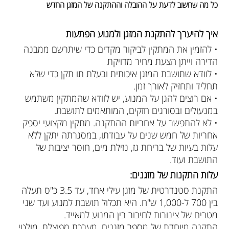
כל מה שחשוב לדעת על ההובלה וההתקנה של המזגן החדש
איך להיערך להתקנת המזגן ולמנוע הפתעות
• להזמין את המתקין לביקור מקדים כדי שיתרשם ממבנה
הדירה וייתן הצעת מחיר מדויקת
• לוודא שתושבת המזגן איכותית ובעלת תו תקן כדי שלא
תחליד ותחזיק לאורך זמן.
• אם רוצים להגן על המנוע, יש לוודא שהמתקין משתמש
במנעולים ובסורגים חזקים, המותאמים לתושבת.
• לא להתפשר על אחריות ההתקנה. מתקין מקצועי יספק
אחריות של חמש שנים על עבודתו, במסגרתה יתקן ללא
עלות בעיות של בריחת גז, נזילת מים, חוסר יציבות של
התושבת ועוד.
עלות התקנות של מזגנים:
התקנת סטנדרטית של מזגן עילי אחד, עד 3.5 כ"ס תעלה
בין 700 ל-1,000 ש"ח. היא תכלול תושבת למנוע ועד שני
מטרים של צינורות לחיבור בין המנוע למאייד.
התקנה מיוחדת של מספר מזגנים, מערכת מפוצלת, מולטי