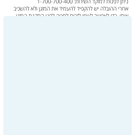
ניתן לפנות למוקד השירות: 1-700-700-400
אחרי ההובלה יש להקפיד להעמיד את המזגן ולא להשכיב
אותו, כדי לאפשר לשמן לזרום למטה לפני התקנת המזגן
והפעלתו הראשונה.
התקנת מערכת מיזוג בדירה חדשה תהיה זולה ומהירה יותר
בחורף.