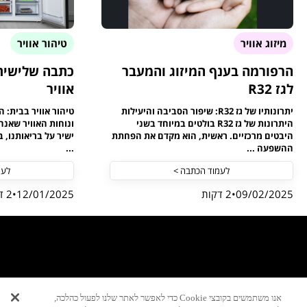
מיזוג אוויר
טיהור אוויר
הרפורמה בענף המיזוג והמעבר
כתבה שלישית 
לגז R32
אוויר
יתרונותיו של גז R32: שיפור הסביבה והיעילות
טיהור אוויר בבית: 
היתרונות של גז R32 בולטים במיוחד בשני
ונוחות האוויר שאנח
היבטים מרכזיים. ראשית, הוא מקדם את הפחתת
ישיר על בריאותנו, 
ההשפעה ...
...
לעמוד הכתבה >
לעמ
09/02/2025
2 דקות
12/01/2025
2 דקות
ניווט מהיר
אנו משתמשים בקובצי Cookie כדי לאפשר לאתר שלנו לפעול כהלכה,