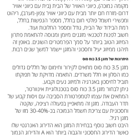
מקומה נמוכה), כיווני האוויר של הבית (בית עם כיווני אוויר
דרום-מזרח חם יותר מבית עם כיווני אוויר צפון-מערב), ריהוט
ומכשירי חשמל פולטי חום בחלל, מספר הנפשות בחלל,
רמת הבידוד של הבית, גודל ומספר החלונות ועוד.
חשוב לפנות לטכנאי מזגנים מיומן ומנוסה להתאמת פתרון
המיזוג הטוב ביותר על סמך הפרמטרים השונים. באופן זה
תיהנו ממיזוג יעיל וחסכוני והמזגן יישמר למשך שנים רבות.
היתרונות של מזגן 3.5 כוח סוס
מזגן 3.5 כוח סוס מתאים לקירור וחימום של חללים גדולים
כמו הסלון או חלל משרדים. התאמה מדויקת של תפוקתו
תוביל לחיסכון באנרגיה ולמיזוג נעים וקבוע.
ניתן לבחור מזגן 3.5 כוח סוס בטכנולוגיית אינוורטר,
המתאים את עצמו לטמפרטורת הסביבה עם ויסות קבוע של
תדר העבודה. מזגן זה מתאפיין בפעולה רציפה, שקטה
וחסכונית עם צריכת חשמל הנמוכה בכ-30-40% מזו של
מזגן רגיל.
היבט חשוב נוסף בבחירת המזגן הוא הדירוג האנרגטי שלו
כאשר הדירוג החסכוני והגבוה ביותר הוא A והדירוג הנמוך