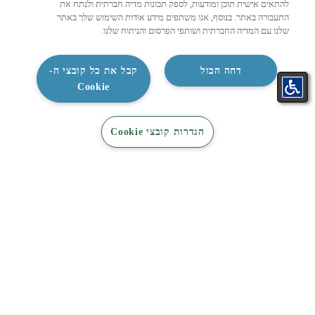
להתאים אישית תוכן ומודעות, לספק תכונות מדיה חברתית ולנתח את
טבלת אחריות
התעבורה באתר. בנוסף, אנו משתפים מידע אודות השימוש שלך באתר
שלנו עם המדיה החברתית ושותפי הפרסום והניתוח שלנו.
תקנונים
אתרי סחר מורשים
דחה הכול
קבל את כל קובצי ה-
קשרי משקיעים
Cookie
מפת אתר
נקודות איסוף מוצרים קטנים
התאמת
קטלוג
קטלוג
צור קשר
הגדרות קובצי Cookie
מזגן בקליק
מיזוג
חשמל
משווקים מורשים – מיזוג
משווקים מורשים – מוצרי חשמל
סינון אב"כ תדיראן
אודות
דוחות אחריות תאגידית וקוד אתי
תדיראן אנרגיה חדשה
שירות לקוחות