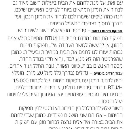
עם זאת, על מנת לחמם את הבית ביעילות חשוב מאוד גם
לבחור את המזגן המתאים ביותר לצרכים האישיים שלכם.
הנה כמה טיפים שיעזרו לכם לבחור את המזגן הנכון, ועל
הדרך לחסוך בצריכת החשמל הביתית.
– פרמטר מרכזי עליו חשוב לשים דגש.
תפוקת חימום גבוהה
תפוקת החימום נמדדת ביחידות BTU/H ומתייחסת לעוצמת
המזגן, או למעשה לכושר העבודה שלו. תפוקות חימום
גבוהות יעזרו לנו לחמם את הבית במהירות וביעילות. כמובן
שהפרמטר הזה לא מגיע לבדו, והוא תלוי בגודל החדר,
מספר האנשים בבית, כיווני האוויר, גובה החלל ועוד אחרים.
– גדולים (בדרך כלל מעל 20 מ"ר), מומלץ
עבור חדרים בינוניים
יהיה לבחור במזגן עם תפוקות חימום של לפחות 15,000
BTU/H. בבתים פרטיים גדולים, או דירות מרובות חללים,
מזגנים מיני מרכזיים עוצמתיים יהיו הפתרון האידיאלי לחימום
יעיל וחסכוני.
חשוב שלא להתבלבל בין הדירוג האנרגטי לבין תפוקות
החימום – אלו הם שני מושגים נפרדים. כמובן שכדי לחמם
את הבית בצורה אידיאלית נרצה לבחור מזגן עם תפוקות
חימום גבוהות ובעל דירוג אנרגטי גבוה.