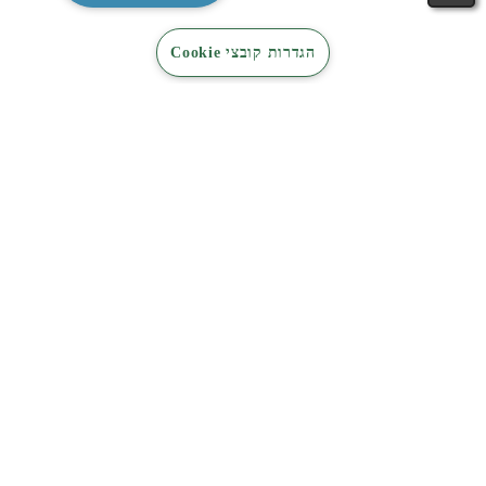
טבלת אחריות
התאמת
קטלוג
קטלוג
צור קשר
הגדרות קובצי Cookie
תקנונים
מזגן בקליק
מיזוג
חשמל
אתרי סחר מורשים
קשרי משקיעים
מפת אתר
נקודות איסוף מוצרים קטנים
משווקים מורשים – מיזוג
משווקים מורשים – מוצרי חשמל
סינון אב"כ תדיראן
אודות
דוחות אחריות תאגידית וקוד אתי
תדיראן אנרגיה חדשה
שירות לקוחות