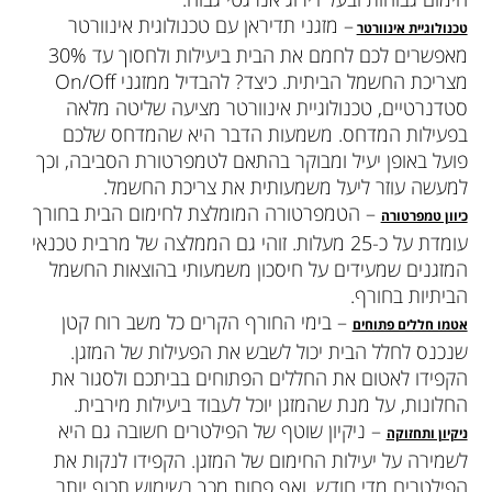
– מזגני תדיראן עם טכנולוגית אינוורטר
טכנולוגיית אינוורטר
מאפשרים לכם לחמם את הבית ביעילות ולחסוך עד 30%
מצריכת החשמל הביתית. כיצד? להבדיל ממזגני On/Off
סטדנרטיים, טכנולוגיית אינוורטר מציעה שליטה מלאה
בפעילות המדחס. משמעות הדבר היא שהמדחס שלכם
פועל באופן יעיל ומבוקר בהתאם לטמפרטורת הסביבה, וכך
למעשה עוזר ליעל משמעותית את צריכת החשמל.
– הטמפרטורה המומלצת לחימום הבית בחורך
כיוון טמפרטורה
עומדת על כ-25 מעלות. זוהי גם הממלצה של מרבית טכנאי
המזגנים שמעידים על חיסכון משמעותי בהוצאות החשמל
הביתיות בחורף.
– בימי החורף הקרים כל משב רוח קטן
אטמו חללים פתוחים
שנכנס לחלל הבית יכול לשבש את הפעילות של המזגן.
הקפידו לאטום את החללים הפתוחים בביתכם ולסגור את
החלונות, על מנת שהמזגן יוכל לעבוד ביעילות מירבית.
– ניקיון שוטף של הפילטרים חשובה גם היא
ניקיון ותחזוקה
לשמירה על יעילות החימום של המזגן. הקפידו לנקות את
הפילטרים מדי חודש, ואף פחות מכך בשימוש תכוף יותר.