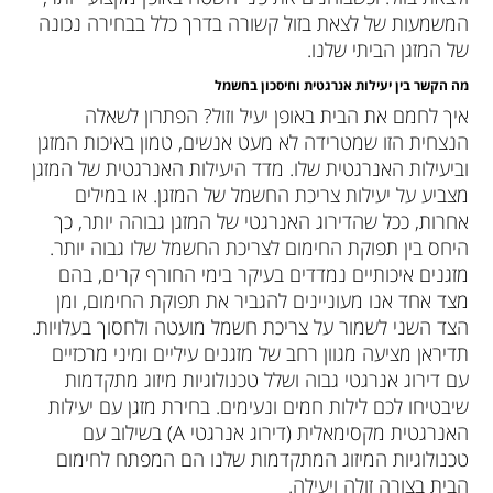
המשמעות של לצאת בזול קשורה בדרך כלל בבחירה נכונה
של המזגן הביתי שלנו.
מה הקשר בין יעילות אנרגטית וחיסכון בחשמל
איך לחמם את הבית באופן יעיל וזול? הפתרון לשאלה
הנצחית הזו שמטרידה לא מעט אנשים, טמון באיכות המזגן
וביעילות האנרגטית שלו. מדד היעילות האנרגטית של המזגן
מצביע על יעילות צריכת החשמל של המזגן. או במילים
אחרות, ככל שהדירוג האנרגטי של המזגן גבוהה יותר, כך
היחס בין תפוקת החימום לצריכת החשמל שלו גבוה יותר.
מזגנים איכותיים נמדדים בעיקר בימי החורף קרים, בהם
מצד אחד אנו מעוניינים להגביר את תפוקת החימום, ומן
הצד השני לשמור על צריכת חשמל מועטה ולחסוך בעלויות.
תדיראן מציעה מגוון רחב של מזגנים עיליים ומיני מרכזיים
עם דירוג אנרגטי גבוה ושלל טכנולוגיות מיזוג מתקדמות
שיבטיחו לכם לילות חמים ונעימים. בחירת מזגן עם יעילות
האנרגטית מקסימאלית (דירוג אנרגטי A) בשילוב עם
טכנולוגיות המיזוג המתקדמות שלנו הם המפתח לחימום
הבית בצורה זולה ויעילה.