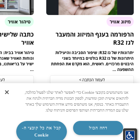
מיזוג אוויר
טיהור אוויר
הרפורמה בענף המיזוג והמעבר
כתבה שלישית 
לגז R32
אוויר
יתרונותיו של גז R32: שיפור הסביבה והיעילות
טיהור אוויר בבית: 
היתרונות של גז R32 בולטים במיוחד בשני
ונוחות האוויר שאנח
היבטים מרכזיים. ראשית, הוא מקדם את הפחתת
ישיר על בריאותנו, 
ההשפעה ...
...
לעמוד הכתבה >
לעמ
09/02/2025
2 דקות
12/01/2025
2 דקות
אנו משתמשים בקובצי Cookie כדי לאפשר לאתר שלנו לפעול כהלכה,
להתאים אישית תוכן ומודעות, לספק תכונות מדיה חברתית ולנתח את
התעבורה באתר. בנוסף, אנו משתפים מידע אודות השימוש שלך באתר
שלנו עם המדיה החברתית ושותפי הפרסום והניתוח שלנו.
דחה הכול
קבל את כל קובצי ה-
ניווט מהיר
Cookie